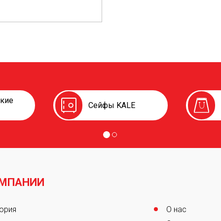
ские
Сейфы KALE
ОМПАНИИ
er
ория
О нас