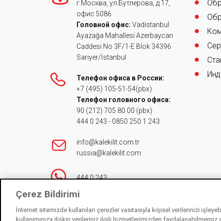
Обр
г.Москва, ул.Бутлерова, д.17,
офис 5086
Обр
Головной офис:
Vadistanbul
Ком
Ayazağa Mahallesi Azerbaycan
Сер
Caddesi No 3F/1-E Blok 34396
Sarıyer/İstanbul
Ста
Инд
Телефон офиса в России:
+7 (495) 105-51-54
(pbx)
Телефон головного офиса:
90 (212) 705 80 00
(pbx)
444 0 243
-
0850 250 1 243
info@kalekilit.com.tr
russia@kalekilit.com
444 0 243
Çerez Bildirimi
İnternet sitemizde kullanılan çerezler vasıtasıyla kişisel verilerinizi işley
Контакты
kullanımınıza ilişkin verileriniz ilgili hizmetlerimizden faydalanabilmemiz