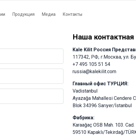
нии
Продукция
Медиа
Контакты
tion
Наша контактная
Kale Kilit Россия Предста
117342, РФ, г.Москва, ул. Б
+7 495 105 51 54
russia@kalekilit.com
Главный офис ТУРЦИЯ:
Vadistanbul
Ayazağa Mahallesi Cendere 
Blok 34396 Sarıyer/İstanbul
Фабрика:
Karaağaç OSB Mah. 103. Cad.
59510 Kapaklı/Tekirdağ/TÜR