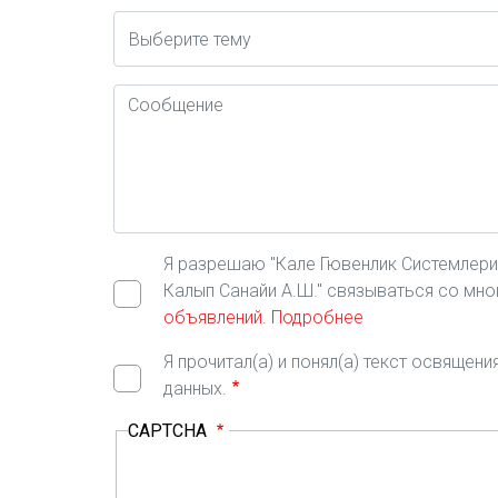
Konu
Mesaj
Я разрешаю "Кале Гювенлик Системлери А
Калып Санайи А.Ш." связываться со мн
объявлений.
Подробнее
Я прочитал(а) и понял(а) текст освящен
данных.
CAPTCHA