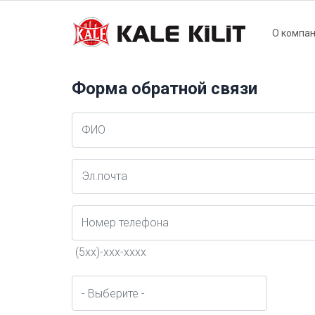
Main
О компа
naviga
Форма обратной связи
Ad
Soyad
E-
Posta
Telefon
(5xx)-xxx-xxxx
город