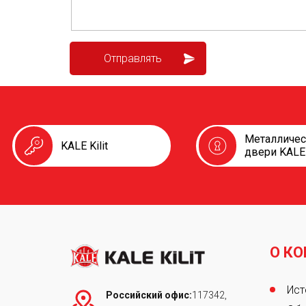
Металличе
KALE Kilit
двери KALE
О К
Foot
Ист
Российский офис:
117342,