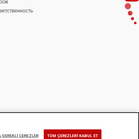
ров
ветственность
 GEREKLİ ÇEREZLER
TÜM ÇEREZLERİ KABUL ET