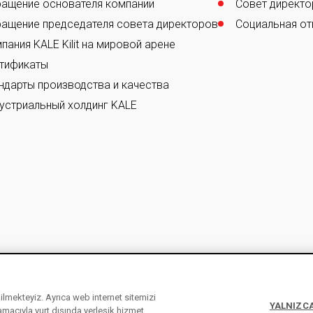
ащение основателя компании
Совет директо
ащение председателя совета директоров
Социальная от
пания KALE Kilit на мировой арене
тификаты
ндарты производства и качества
устриальный холдинг KALE
ebilmekteyiz. Ayrıca web internet sitemizi
YALNIZCA
 amacıyla yurt dışında yerleşik hizmet