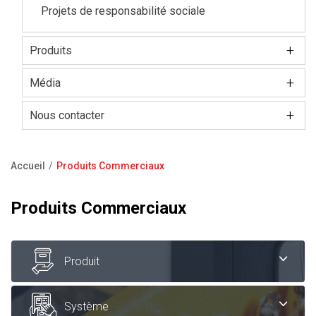
Projets de responsabilité sociale
+
Produits
+
Catalogue de produits
Média
+
Vidéo institutionnelle
Nous contacter
Showroom
Accueil
Produits Commerciaux
Foire aux questions
Fil
d'Ariane
Produits Commerciaux
Produit
Système