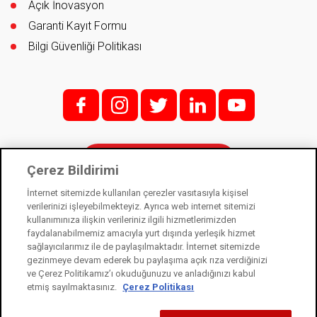
Açık İnovasyon
Garanti Kayıt Formu
Bilgi Güvenliği Politikası
f;
i;
t
l
y
İletişim
Çerez Bildirimi
İnternet sitemizde kullanılan çerezler vasıtasıyla kişisel
verilerinizi işleyebilmekteyiz. Ayrıca web internet sitemizi
kullanımınıza ilişkin verileriniz ilgili hizmetlerimizden
Kale Kilit bir Kale Endüstri Holding kuruluşudur. © 2021
faydalanabilmemiz amacıyla yurt dışında yerleşik hizmet
sağlayıcılarımız ile de paylaşılmaktadır. İnternet sitemizde
Kişisel Verilerin Korunması Kanunu
gezinmeye devam ederek bu paylaşıma açık rıza verdiğinizi
Bilgi Toplumu Hizmetleri
ve Çerez Politikamız’ı okuduğunuzu ve anladığınızı kabul
etmiş sayılmaktasınız.
Çerez Politikası
Çerez Kullanım Bildirimi