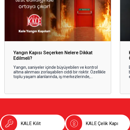
Yangın Kapısı Seçerken Nelere Dikkat
Edilmeli?
Yangın, saniyeler içinde büyüyebilen ve kontrol
altına alınması zorlaşabilen ciddi bir risktir. Özellikle
toplu yaşam alanlarında, iş merkezlerinde,
otellerde, hastanelerde ve konut projelerinde
alınan güvenlik önlemleri, olası bir yangın anında
hayat kurtarıcı hale gelir. Bu noktada en kritik
güvenlik unsurlarından biri ise yangın kapılarıdır.
KALE Kilit
KALE Çelik Kapı