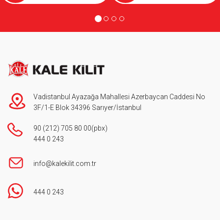
Vadistanbul Ayazağa Mahallesi Azerbaycan Caddesi No
3F/1-E Blok 34396 Sarıyer/İstanbul
90 (212) 705 80 00
(pbx)
444 0 243
info@kalekilit.com.tr
444 0 243
Footer