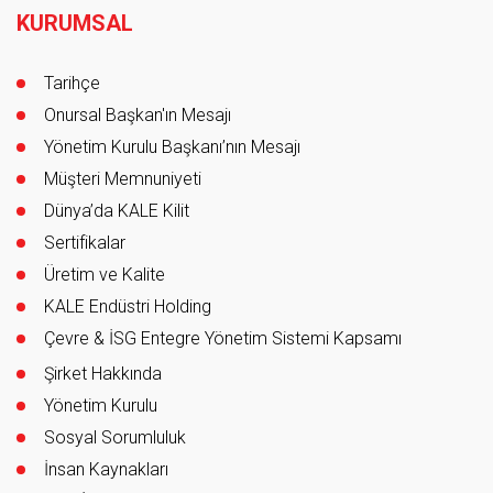
KURUMSAL
Tarihçe
Onursal Başkan'ın Mesajı
Yönetim Kurulu Başkanı’nın Mesajı
Müşteri Memnuniyeti
Dünya’da KALE Kilit
Sertifikalar
Üretim ve Kalite
KALE Endüstri Holding
Çevre & İSG Entegre Yönetim Sistemi Kapsamı
Şirket Hakkında
Yönetim Kurulu
Sosyal Sorumluluk
İnsan Kaynakları