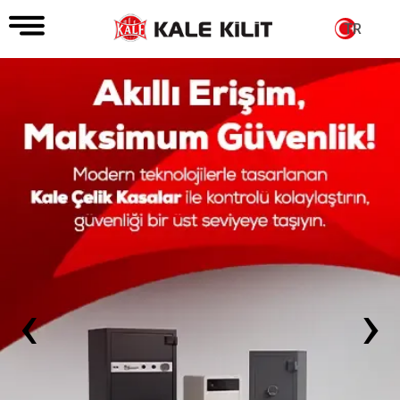
TR
‹
›