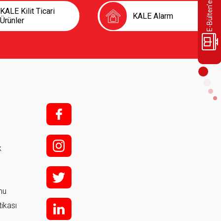
E-Bülten'e Üye Olun
KALE Kilit Ticari
KALE Alarm
Ürünler
f;
i;
k
t
rmu
tikası
l