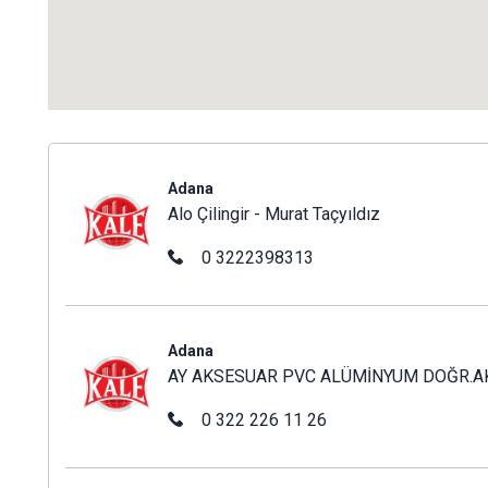
Alo Çilingir - Murat Taçyıldız
Adana
Alo Çilingir - Murat Taçyıldız
0 3222398313
AY AKSESUAR PVC ALÜMİNYUM DOĞR.AKS.SAN.TİC.LTD
Adana
AY AKSESUAR PVC ALÜMİNYUM DOĞR.AKS.
0 322 226 11 26