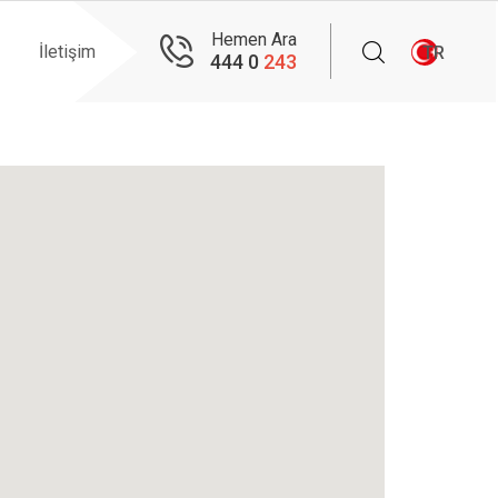
Hemen Ara
İletişim
TR
444 0
243