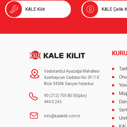
KALE Kilit
KALE Çelik K
KUR
Foot
Tar
Vadistanbul Ayazağa Mahallesi
Onur
Azerbaycan Caddesi No 3F/1-E
Blok 34396 Sarıyer/İstanbul
Yöne
Müş
90 (212) 705 80 00
(pbx)
Düny
444 0 243
Sert
info@kalekilit.com.tr
Üret
KAL