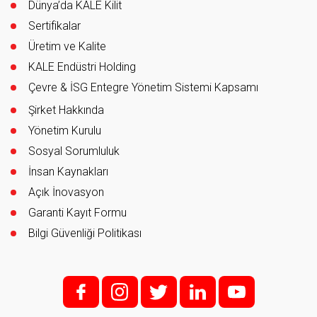
Dünya’da KALE Kilit
Sertifikalar
Üretim ve Kalite
KALE Endüstri Holding
Çevre & İSG Entegre Yönetim Sistemi Kapsamı
Şirket Hakkında
Yönetim Kurulu
Sosyal Sorumluluk
İnsan Kaynakları
Açık İnovasyon
Garanti Kayıt Formu
Bilgi Güvenliği Politikası
f;
i;
t
l
y