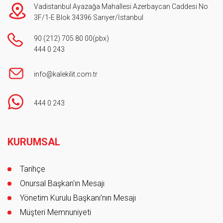
Vadistanbul Ayazağa Mahallesi Azerbaycan Caddesi No
3F/1-E Blok 34396 Sarıyer/İstanbul
90 (212) 705 80 00
(pbx)
444 0 243
info@kalekilit.com.tr
444 0 243
Footer
KURUMSAL
Tarihçe
Onursal Başkan'ın Mesajı
Yönetim Kurulu Başkanı’nın Mesajı
Müşteri Memnuniyeti