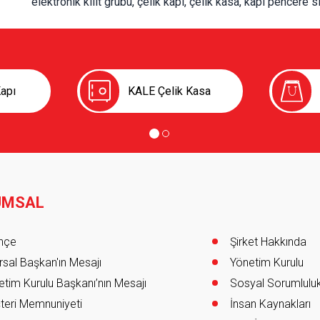
elektronik kilit grubu, çelik kapı, çelik kasa, kapı pencere 
apı
KALE Çelik Kasa
UMSAL
er
ihçe
Şirket Hakkında
sal Başkan'ın Mesajı
Yönetim Kurulu
tim Kurulu Başkanı’nın Mesajı
Sosyal Sorumlulu
teri Memnuniyeti
İnsan Kaynakları