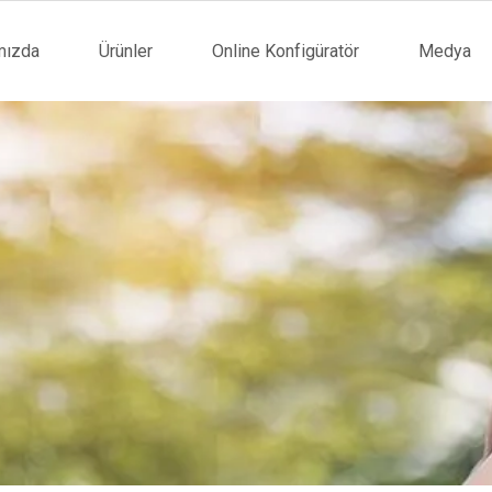
mızda
Ürünler
Online Konfigüratör
Medya
tion