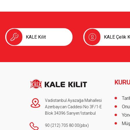
Ürün Katalogları
Garanti Kayıt Formu
KALE Kilit
KALE Çelik K
KUR
Foot
Tar
Vadistanbul Ayazağa Mahallesi
Onur
Azerbaycan Caddesi No 3F/1-E
Blok 34396 Sarıyer/İstanbul
Yöne
Müş
90 (212) 705 80 00
(pbx)