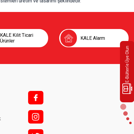
sistemleri üretim ve tasarımı şeklindedir.
KALE Kilit Ticari
KALE Alarm
Ürünler
E-Bülten'e Üye Olun
f;
i;
k