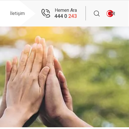
Hemen Ara
İletişim
TR
444 0
243