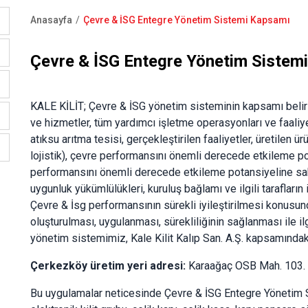
Anasayfa
Çevre & İSG Entegre Yönetim Sistemi Kapsamı
Sayfa
yolu
Çevre & İSG Entegre Yönetim Sistem
KALE KİLİT; Çevre & İSG yönetim sisteminin kapsamı beli
ve hizmetler, tüm yardımcı işletme operasyonları ve faaliyetl
atıksu arıtma tesisi, gerçekleştirilen faaliyetler, üretilen ü
lojistik), çevre performansını önemli derecede etkileme po
performansını önemli derecede etkileme potansiyeline sahip t
uygunluk yükümlülükleri, kuruluş bağlamı ve ilgili tarafların 
Çevre & İsg performansının sürekli iyileştirilmesi konusu
oluşturulması, uygulanması, sürekliliğinin sağlanması ile il
yönetim sistemimiz, Kale Kilit Kalıp San. A.Ş. kapsamında
Çerkezköy üretim yeri adresi:
Karaağaç OSB Mah. 103. 
Bu uygulamalar neticesinde Çevre & İSG Entegre Yönetim Si