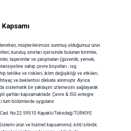
i Kapsamı
rlenirken, müşterilerimize sunmuş olduğumuz ürün
eri, kuruluş sınırları içerisinde bulunan birimler,
rünler, taşeronlar ve çalışmaları (güvenlik, yemek,
tansiyeline sahip çevre boyutları , isg
ehlike ve riskleri, iklim değişikliği ve etkileri,
ihtiyaç ve beklentisi dikkate alınmıştır. Ayrıca
nda sistematik bir yaklaşım izlemesini sağlayarak
gili şartları kapsamaktadır. Çevre & İSG entegre
ki tüm bölümlerde uygulanır.
Cad. No:22 59510 Kapaklı/Tekirdağ/TÜRKİYE
stemi ürün ve hizmet kapsamımız; kilit/silindir,