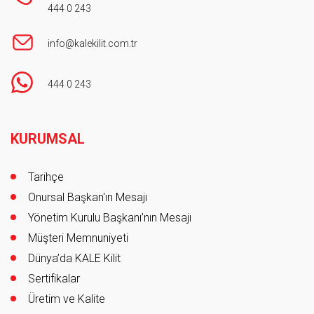
444 0 243
info@kalekilit.com.tr
444 0 243
Footer
KURUMSAL
Tarihçe
Onursal Başkan'ın Mesajı
Yönetim Kurulu Başkanı’nın Mesajı
Müşteri Memnuniyeti
Dünya’da KALE Kilit
Sertifikalar
Üretim ve Kalite