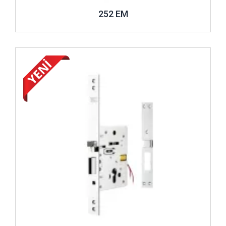
252 EM
İncele ..