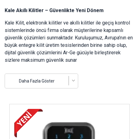
Kale Akıllı Kilitler – Güvenlikte Yeni Dönem
Kale Kilit, elektronik kilitler ve akıllı kilitler ile geçiş kontrol
sistemlerinde öncü firma olarak müşterilerine kapsamlı
güvenlik çözümleri sunmaktadır. Kuruluşumuz, Avrupa’nın en
büyük entegre kilit üretim tesislerinden birine sahip olup,
dijital güvenlik çözümlerini Ar-Ge gücüyle birleştirerek
sizlere maksimum güvenlik sunar
Neden Kale Akıllı Kilitler?
Daha Fazla Göster
Üstün güvenlik & kullanım kolaylığı
: MIFARE gibi
temassız kart teknolojileriyle donatılmış otel tipi
elektronik kilitler, kart, şifre ve fiziksel anahtara gerek
kalmadan hızlı, konforlu erişim sağlar.
İncele ..
Geniş ürün yelpazesi
: Otel ve ofisler için sistem
donanımlarından, geçiş kontrol üniteleri ve
elektromanyetik kilitlere hem mekanik hem dijital
ihtiyacı karşılayan çözümler üretir.