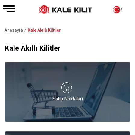
TR
Anasayfa
Kale Akıllı Kilitler
Sayfa
yolu
Kale Akıllı Kilitler
Satış Noktaları
Satış Noktaları
Katalog