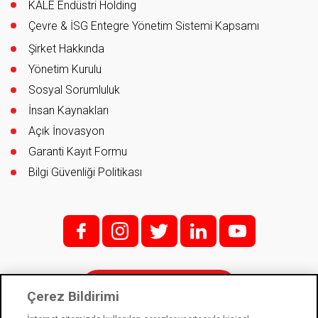
KALE Endüstri Holding
Çevre & İSG Entegre Yönetim Sistemi Kapsamı
Şirket Hakkında
Yönetim Kurulu
Sosyal Sorumluluk
İnsan Kaynakları
Açık İnovasyon
Garanti Kayıt Formu
Bilgi Güvenliği Politikası
f;
i;
t
l
y
İletişim
Çerez Bildirimi