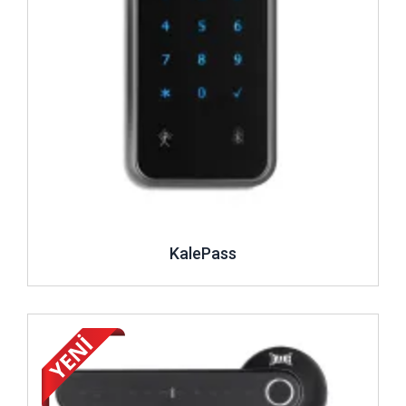
Akıllı entegrasyon
: Parmak izi, uzaktan kumanda,
mobil uygulama gibi ek özelliklerle akıllı kilit
ekosistemimiz, kullanıcı dostu ve yüksek otomasyonlu
çözümler sunar.
Dijital Güvenlikle Geleceğe Geçiş
Kale Kilit akıllı kilit sistemlerine yaptığı yatırımlarla
dijitalleşen yaşam ve iş alanlarına öncülük ediyor. Müşteri
odaklı inovasyon ile elektronik kartlı sistemler; hızlı
entegrasyon, yüksek güvenlik ve geniş uygulama alanıyla
modern güvenliğin temel yapı taşını oluşturuyor.
KalePass
İncele ..