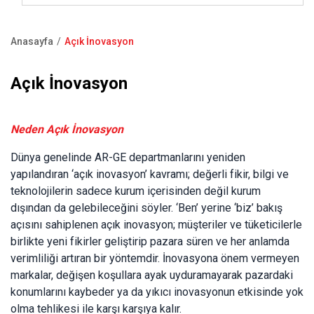
İnsan Kaynakları
Çelik Kapı
Bültenler
Showroom
Anasayfa
Açık İnovasyon
Basın Kiti
Kale Oda Kapısı
Blog
Bize Ulaşın
Sayfa
yolu
Çelik Kasa
Açık İnovasyon
Satış Noktaları
Kapı Pencere Sistemleri
S.S.S
Neden Açık İnovasyon
Kale Alarm
Dünya genelinde AR-GE departmanlarını yeniden
Ürün Katalogları
yapılandıran ‘açık inovasyon’ kavramı; değerli fikir, bilgi ve
teknolojilerin sadece kurum içerisinden değil kurum
Garanti Kayıt Formu
dışından da gelebileceğini söyler. ‘Ben’ yerine ‘biz’ bakış
açısını sahiplenen açık inovasyon; müşteriler ve tüketicilerle
birlikte yeni fikirler geliştirip pazara süren ve her anlamda
verimliliği artıran bir yöntemdir. İnovasyona önem vermeyen
markalar, değişen koşullara ayak uyduramayarak pazardaki
konumlarını kaybeder ya da yıkıcı inovasyonun etkisinde yok
olma tehlikesi ile karşı karşıya kalır.