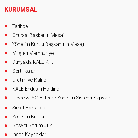
Footer
KURUMSAL
Tarihçe
Onursal Başkan'ın Mesajı
Yönetim Kurulu Başkanı’nın Mesajı
Müşteri Memnuniyeti
Dünya’da KALE Kilit
Sertifikalar
Üretim ve Kalite
KALE Endüstri Holding
Çevre & İSG Entegre Yönetim Sistemi Kapsamı
Şirket Hakkında
Yönetim Kurulu
Sosyal Sorumluluk
İnsan Kaynakları