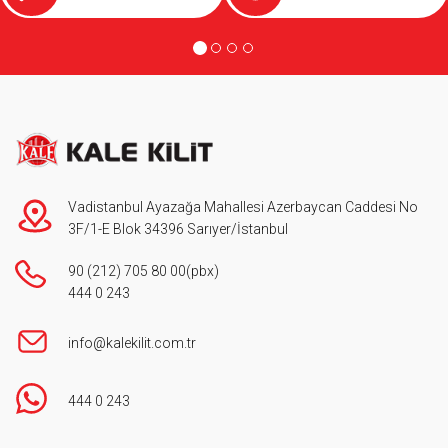
Vadistanbul Ayazağa Mahallesi Azerbaycan Caddesi No
3F/1-E Blok 34396 Sarıyer/İstanbul
90 (212) 705 80 00
(pbx)
444 0 243
info@kalekilit.com.tr
444 0 243