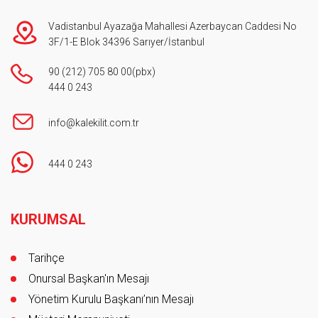
Vadistanbul Ayazağa Mahallesi Azerbaycan Caddesi No
3F/1-E Blok 34396 Sarıyer/İstanbul
90 (212) 705 80 00
(pbx)
444 0 243
info@kalekilit.com.tr
444 0 243
Footer
KURUMSAL
Tarihçe
Onursal Başkan'ın Mesajı
Yönetim Kurulu Başkanı’nın Mesajı