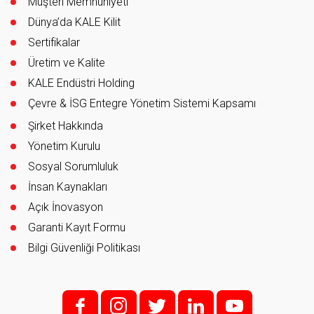
Müşteri Memnuniyeti
Dünya’da KALE Kilit
Sertifikalar
Üretim ve Kalite
KALE Endüstri Holding
Çevre & İSG Entegre Yönetim Sistemi Kapsamı
Şirket Hakkında
Yönetim Kurulu
Sosyal Sorumluluk
İnsan Kaynakları
Açık İnovasyon
Garanti Kayıt Formu
Bilgi Güvenliği Politikası
f;
i;
t
l
y