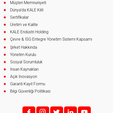
Müşteri Memnuniyeti
Dünya’da KALE Kilit
Sertifikalar
Üretim ve Kalite
KALE Endüstri Holding
Çevre & İSG Entegre Yönetim Sistemi Kapsamı
Şirket Hakkında
Yönetim Kurulu
Sosyal Sorumluluk
İnsan Kaynakları
Açık İnovasyon
Garanti Kayıt Formu
Bilgi Güvenliği Politikası
f;
i;
t
l
y