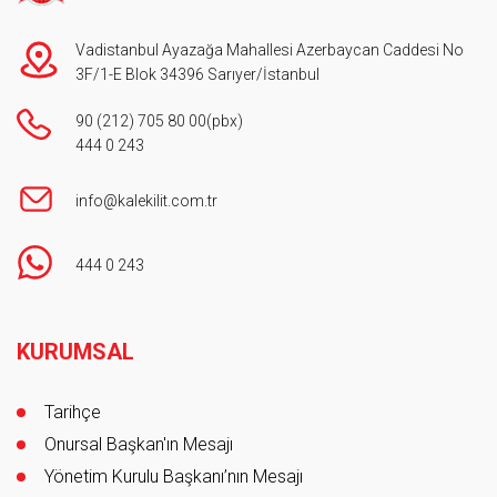
Vadistanbul Ayazağa Mahallesi Azerbaycan Caddesi No
3F/1-E Blok 34396 Sarıyer/İstanbul
90 (212) 705 80 00
(pbx)
444 0 243
info@kalekilit.com.tr
444 0 243
Footer
KURUMSAL
Tarihçe
Onursal Başkan'ın Mesajı
Yönetim Kurulu Başkanı’nın Mesajı