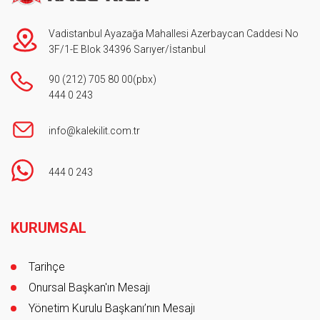
Vadistanbul Ayazağa Mahallesi Azerbaycan Caddesi No
3F/1-E Blok 34396 Sarıyer/İstanbul
90 (212) 705 80 00
(pbx)
444 0 243
info@kalekilit.com.tr
444 0 243
Footer
KURUMSAL
Tarihçe
Onursal Başkan'ın Mesajı