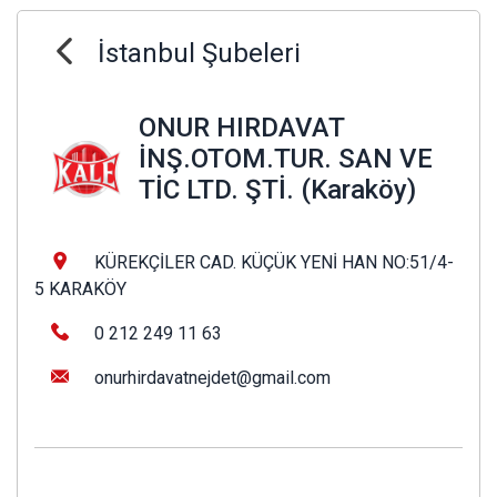
İstanbul Şubeleri
ONUR HIRDAVAT
İNŞ.OTOM.TUR. SAN VE
TİC LTD. ŞTİ. (Karaköy)
KÜREKÇİLER CAD. KÜÇÜK YENİ HAN NO:51/4-
5 KARAKÖY
0 212 249 11 63
onurhirdavatnejdet@gmail.com