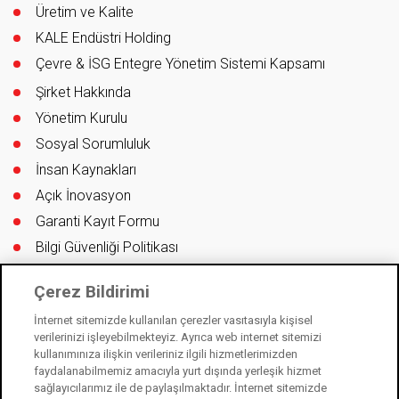
Sertifikalar
Üretim ve Kalite
KALE Endüstri Holding
Çevre & İSG Entegre Yönetim Sistemi Kapsamı
Şirket Hakkında
Yönetim Kurulu
Sosyal Sorumluluk
İnsan Kaynakları
Açık İnovasyon
Garanti Kayıt Formu
Bilgi Güvenliği Politikası
Çerez Bildirimi
İnternet sitemizde kullanılan çerezler vasıtasıyla kişisel
verilerinizi işleyebilmekteyiz. Ayrıca web internet sitemizi
f;
i;
t
l
y
kullanımınıza ilişkin verileriniz ilgili hizmetlerimizden
faydalanabilmemiz amacıyla yurt dışında yerleşik hizmet
sağlayıcılarımız ile de paylaşılmaktadır. İnternet sitemizde