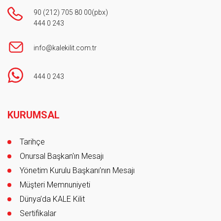
3F/1-E Blok 34396 Sarıyer/İstanbul
90 (212) 705 80 00
(pbx)
444 0 243
info@kalekilit.com.tr
444 0 243
Footer
KURUMSAL
Tarihçe
Onursal Başkan'ın Mesajı
Yönetim Kurulu Başkanı’nın Mesajı
Müşteri Memnuniyeti
Dünya’da KALE Kilit