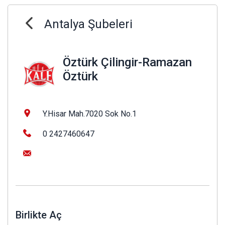
Antalya Şubeleri
Öztürk Çilingir-Ramazan
Öztürk
Y.Hisar Mah.7020 Sok No.1
0 2427460647
Birlikte Aç