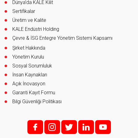
Dünya’da KALE Kilit
Sertifikalar
Üretim ve Kalite
KALE Endüstri Holding
Çevre & İSG Entegre Yönetim Sistemi Kapsamı
Şirket Hakkında
Yönetim Kurulu
Sosyal Sorumluluk
İnsan Kaynakları
Açık İnovasyon
Garanti Kayıt Formu
Bilgi Güvenliği Politikası
f;
i;
t
l
y