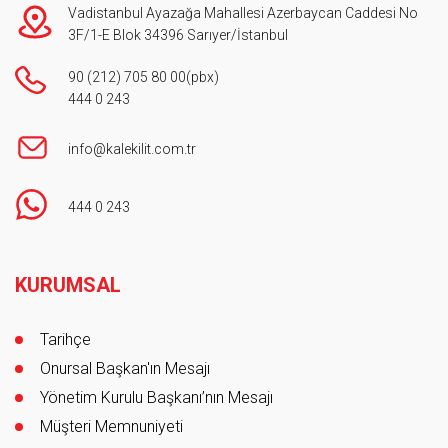
Vadistanbul Ayazağa Mahallesi Azerbaycan Caddesi No
3F/1-E Blok 34396 Sarıyer/İstanbul
90 (212) 705 80 00
(pbx)
444 0 243
info@kalekilit.com.tr
444 0 243
Footer
KURUMSAL
Tarihçe
Onursal Başkan'ın Mesajı
Yönetim Kurulu Başkanı’nın Mesajı
Müşteri Memnuniyeti