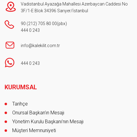
Vadistanbul Ayazağa Mahallesi Azerbaycan Caddesi No
3F/1-E Blok 34396 Sarıyer/İstanbul
90 (212) 705 80 00
(pbx)
444 0 243
info@kalekilit.com.tr
444 0 243
Footer
KURUMSAL
Tarihçe
Onursal Başkan'ın Mesajı
Yönetim Kurulu Başkanı’nın Mesajı