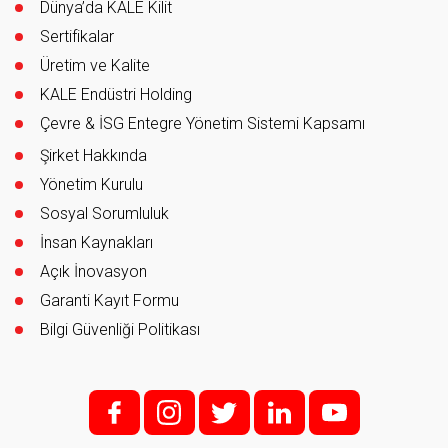
Müşteri Memnuniyeti
Dünya’da KALE Kilit
Sertifikalar
Üretim ve Kalite
KALE Endüstri Holding
Çevre & İSG Entegre Yönetim Sistemi Kapsamı
Şirket Hakkında
Yönetim Kurulu
Sosyal Sorumluluk
İnsan Kaynakları
Açık İnovasyon
Garanti Kayıt Formu
Bilgi Güvenliği Politikası
f;
i;
t
l
y