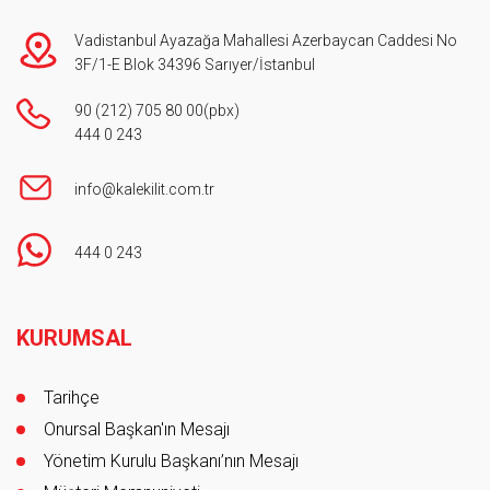
Vadistanbul Ayazağa Mahallesi Azerbaycan Caddesi No
3F/1-E Blok 34396 Sarıyer/İstanbul
90 (212) 705 80 00
(pbx)
444 0 243
info@kalekilit.com.tr
444 0 243
Footer
KURUMSAL
Tarihçe
Onursal Başkan'ın Mesajı
Yönetim Kurulu Başkanı’nın Mesajı