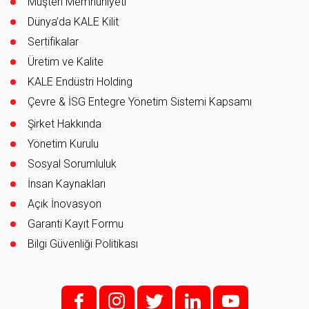
Müşteri Memnuniyeti
Dünya’da KALE Kilit
Sertifikalar
Üretim ve Kalite
KALE Endüstri Holding
Çevre & İSG Entegre Yönetim Sistemi Kapsamı
Şirket Hakkında
Yönetim Kurulu
Sosyal Sorumluluk
İnsan Kaynakları
Açık İnovasyon
Garanti Kayıt Formu
Bilgi Güvenliği Politikası
f;
i;
t
l
y