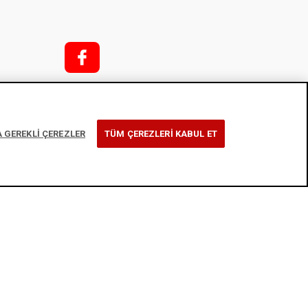
f;
i;
k
 GEREKLİ ÇEREZLER
TÜM ÇEREZLERİ KABUL ET
t
rmu
tikası
l
y