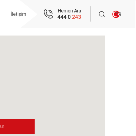
Hemen Ara
İletişim
TR
444 0
243
ur