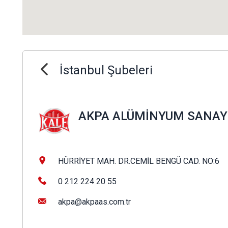
İstanbul Şubeleri
AKPA ALÜMİNYUM SANAYİ 
HÜRRİYET MAH. DR.CEMİL BENGÜ CAD. NO:6
0 212 224 20 55
akpa@akpaas.com.tr