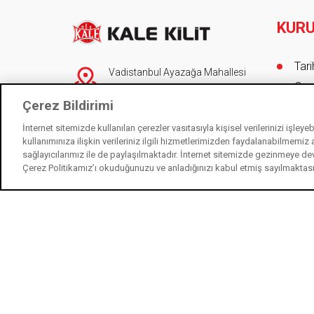
KUR
Foot
Tar
Vadistanbul Ayazağa Mahallesi
Onur
Azerbaycan Caddesi No 3F/1-E
Çerez Bildirimi
Blok 34396 Sarıyer/İstanbul
Yöne
Müş
İnternet sitemizde kullanılan çerezler vasıtasıyla kişisel verilerinizi işley
90 (212) 705 80 00
(pbx)
kullanımınıza ilişkin verileriniz ilgili hizmetlerimizden faydalanabilmemiz
Düny
444 0 243
sağlayıcılarımız ile de paylaşılmaktadır. İnternet sitemizde gezinmeye de
Sert
Çerez Politikamız’ı okuduğunuzu ve anladığınızı kabul etmiş sayılmaktas
info@kalekilit.com.tr
Üret
KAL
444 0 243
Çev
İletişim