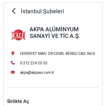
İstanbul Şubeleri
AKPA ALÜMİNYUM
SANAYİ VE TİC A.Ş.
HÜRRİYET MAH. DR.CEMİL BENGÜ CAD. NO:6
0 212 224 20 55
akpa@akpaas.com.tr
Birlikte Aç