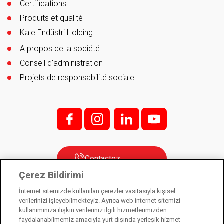
Certifications
Produits et qualité
Kale Endüstri Holding
A propos de la société
Conseil d'administration
Projets de responsabilité sociale
f;
i;
l
y
Contactez
Çerez Bildirimi
İnternet sitemizde kullanılan çerezler vasıtasıyla kişisel
verilerinizi işleyebilmekteyiz. Ayrıca web internet sitemizi
Kale Kilit est une filiale de Kale Industry Holding. © 2021
kullanımınıza ilişkin verileriniz ilgili hizmetlerimizden
faydalanabilmemiz amacıyla yurt dışında yerleşik hizmet
Loi sur la protection des données personnelles