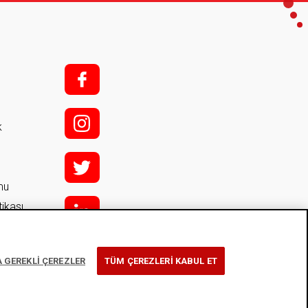
f;
i;
k
t
rmu
tikası
l
y
 GEREKLİ ÇEREZLER
TÜM ÇEREZLERİ KABUL ET