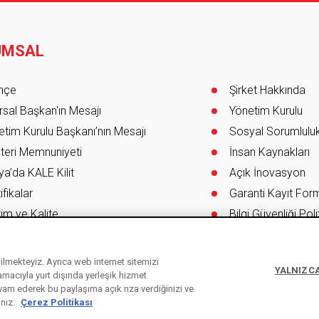
UMSAL
er
ihçe
Şirket Hakkında
sal Başkan'ın Mesajı
Yönetim Kurulu
tim Kurulu Başkanı’nın Mesajı
Sosyal Sorumlulu
teri Memnuniyeti
İnsan Kaynakları
a’da KALE Kilit
Açık İnovasyon
ifikalar
Garanti Kayıt Fo
im ve Kalite
Bilgi Güvenliği Poli
E Endüstri Holding
re & İSG Entegre Yönetim Sistemi Kapsamı
ebilmekteyiz. Ayrıca web internet sitemizi
YALNIZCA
 amacıyla yurt dışında yerleşik hizmet
vam ederek bu paylaşıma açık rıza verdiğinizi ve
ınız.
Çerez Politikası