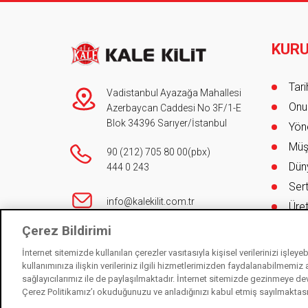
KUR
Foot
Tar
Vadistanbul Ayazağa Mahallesi
Onur
Azerbaycan Caddesi No 3F/1-E
Blok 34396 Sarıyer/İstanbul
Yöne
Müş
90 (212) 705 80 00
(pbx)
Düny
444 0 243
Sert
info@kalekilit.com.tr
Üret
KAL
Çerez Bildirimi
444 0 243
Çev
İnternet sitemizde kullanılan çerezler vasıtasıyla kişisel verilerinizi işley
kullanımınıza ilişkin verileriniz ilgili hizmetlerimizden faydalanabilmemiz
sağlayıcılarımız ile de paylaşılmaktadır. İnternet sitemizde gezinmeye de
Çerez Politikamız’ı okuduğunuzu ve anladığınızı kabul etmiş sayılmaktas
İletişim