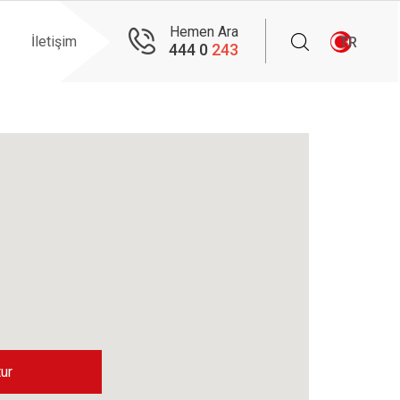
Hemen Ara
İletişim
TR
444 0
243
ur