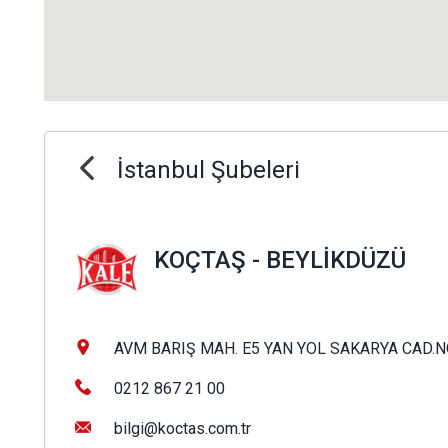
İstanbul Şubeleri
KOÇTAŞ - BEYLİKDÜZÜ
AVM BARIŞ MAH. E5 YAN YOL SAKARYA CAD.NO
0212 867 21 00
bilgi@koctas.com.tr