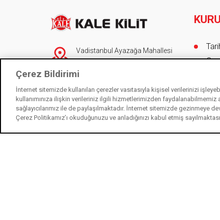
KUR
Foot
Tar
Vadistanbul Ayazağa Mahallesi
Onur
Azerbaycan Caddesi No 3F/1-E
Çerez Bildirimi
Blok 34396 Sarıyer/İstanbul
Yöne
Müş
İnternet sitemizde kullanılan çerezler vasıtasıyla kişisel verilerinizi işley
90 (212) 705 80 00
(pbx)
kullanımınıza ilişkin verileriniz ilgili hizmetlerimizden faydalanabilmemiz
Düny
444 0 243
sağlayıcılarımız ile de paylaşılmaktadır. İnternet sitemizde gezinmeye de
Sert
Çerez Politikamız’ı okuduğunuzu ve anladığınızı kabul etmiş sayılmaktas
info@kalekilit.com.tr
Üret
KAL
444 0 243
Çev
İletişim