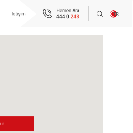
Hemen Ara
İletişim
TR
444 0
243
ur