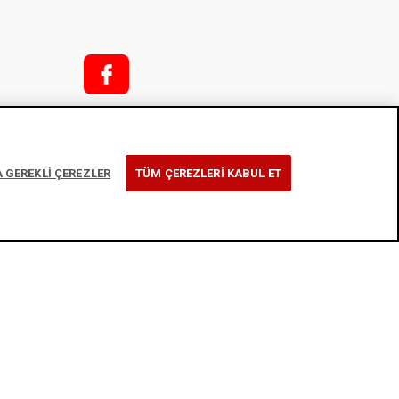
f;
i;
k
 GEREKLİ ÇEREZLER
TÜM ÇEREZLERİ KABUL ET
t
rmu
tikası
l
y