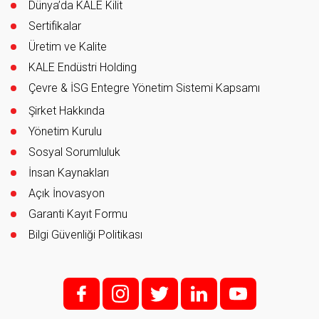
Dünya’da KALE Kilit
Sertifikalar
Üretim ve Kalite
KALE Endüstri Holding
Çevre & İSG Entegre Yönetim Sistemi Kapsamı
Şirket Hakkında
Yönetim Kurulu
Sosyal Sorumluluk
İnsan Kaynakları
Açık İnovasyon
Garanti Kayıt Formu
Bilgi Güvenliği Politikası
f;
i;
t
l
y