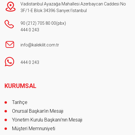
Vadistanbul Ayazağa Mahallesi Azerbaycan Caddesi No
3F/1-E Blok 34396 Sarıyer/İstanbul
90 (212) 705 80 00
(pbx)
444 0 243
info@kalekilit.com.tr
444 0 243
Footer
KURUMSAL
Tarihçe
Onursal Başkan'ın Mesajı
Yönetim Kurulu Başkanı’nın Mesajı
Müşteri Memnuniyeti