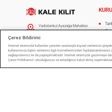
KUR
Foot
Tar
Vadistanbul Ayazağa Mahallesi
Onur
Azerbaycan Caddesi No 3F/1-E
Çerez Bildirimi
Blok 34396 Sarıyer/İstanbul
Yöne
Müş
İnternet sitemizde kullanılan çerezler vasıtasıyla kişisel verilerinizi işley
90 (212) 705 80 00
(pbx)
kullanımınıza ilişkin verileriniz ilgili hizmetlerimizden faydalanabilmemiz
Düny
444 0 243
sağlayıcılarımız ile de paylaşılmaktadır. İnternet sitemizde gezinmeye de
Sert
Çerez Politikamız’ı okuduğunuzu ve anladığınızı kabul etmiş sayılmaktas
info@kalekilit.com.tr
Üret
KAL
444 0 243
Çev
İletişim