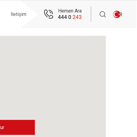
Hemen Ara
İletişim
TR
444 0
243
ur