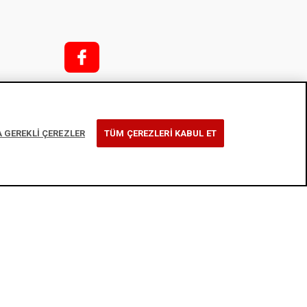
f;
i;
k
 GEREKLİ ÇEREZLER
TÜM ÇEREZLERİ KABUL ET
t
rmu
tikası
l
y