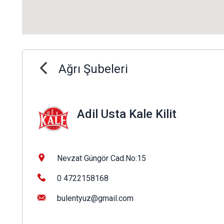
Ağrı Şubeleri
Adil Usta Kale Kilit
Nevzat Güngör Cad.No:15
0 4722158168
bulentyuz@gmail.com