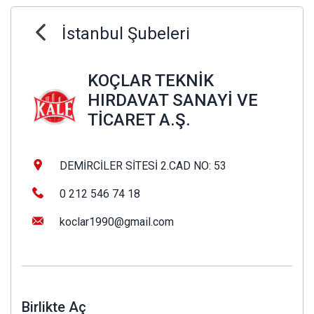
İstanbul Şubeleri
KOÇLAR TEKNİK
HIRDAVAT SANAYİ VE
TİCARET A.Ş.
DEMİRCİLER SİTESİ 2.CAD NO: 53
0 212 546 74 18
koclar1990@gmail.com
Birlikte Aç