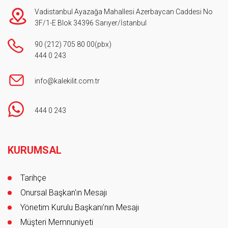
Vadistanbul Ayazağa Mahallesi Azerbaycan Caddesi No
3F/1-E Blok 34396 Sarıyer/İstanbul
90 (212) 705 80 00
(pbx)
444 0 243
info@kalekilit.com.tr
444 0 243
Footer
KURUMSAL
Tarihçe
Onursal Başkan'ın Mesajı
Yönetim Kurulu Başkanı’nın Mesajı
Müşteri Memnuniyeti