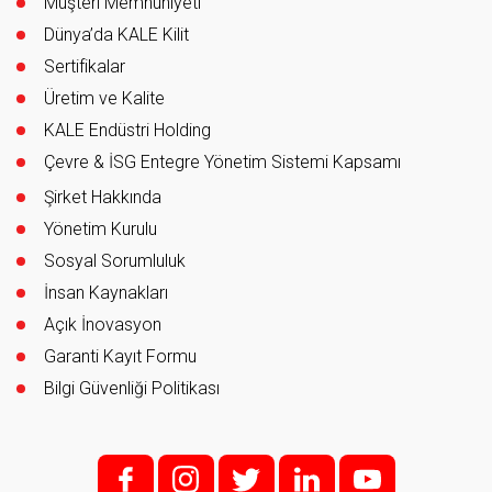
Müşteri Memnuniyeti
Dünya’da KALE Kilit
Sertifikalar
Üretim ve Kalite
KALE Endüstri Holding
Çevre & İSG Entegre Yönetim Sistemi Kapsamı
Şirket Hakkında
Yönetim Kurulu
Sosyal Sorumluluk
İnsan Kaynakları
Açık İnovasyon
Garanti Kayıt Formu
Bilgi Güvenliği Politikası
f;
i;
t
l
y