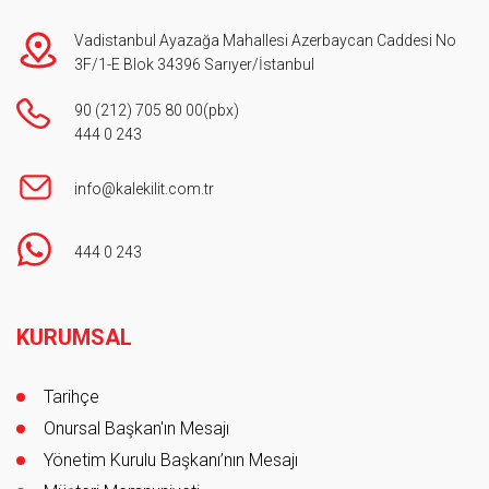
Vadistanbul Ayazağa Mahallesi Azerbaycan Caddesi No
3F/1-E Blok 34396 Sarıyer/İstanbul
90 (212) 705 80 00
(pbx)
444 0 243
info@kalekilit.com.tr
444 0 243
Footer
KURUMSAL
Tarihçe
Onursal Başkan'ın Mesajı
Yönetim Kurulu Başkanı’nın Mesajı