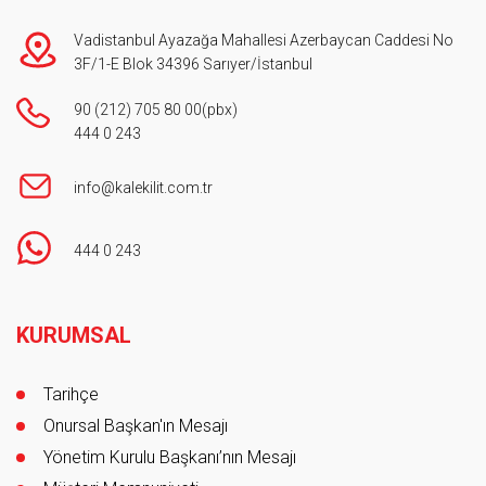
Vadistanbul Ayazağa Mahallesi Azerbaycan Caddesi No
3F/1-E Blok 34396 Sarıyer/İstanbul
90 (212) 705 80 00
(pbx)
444 0 243
info@kalekilit.com.tr
444 0 243
Footer
KURUMSAL
Tarihçe
Onursal Başkan'ın Mesajı
Yönetim Kurulu Başkanı’nın Mesajı