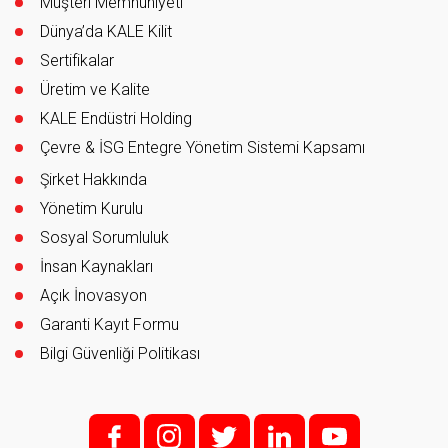
Müşteri Memnuniyeti
Dünya’da KALE Kilit
Sertifikalar
Üretim ve Kalite
KALE Endüstri Holding
Çevre & İSG Entegre Yönetim Sistemi Kapsamı
Şirket Hakkında
Yönetim Kurulu
Sosyal Sorumluluk
İnsan Kaynakları
Açık İnovasyon
Garanti Kayıt Formu
Bilgi Güvenliği Politikası
f;
i;
t
l
y