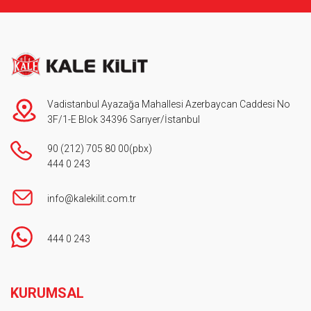
Vadistanbul Ayazağa Mahallesi Azerbaycan Caddesi No
3F/1-E Blok 34396 Sarıyer/İstanbul
90 (212) 705 80 00
(pbx)
444 0 243
info@kalekilit.com.tr
444 0 243
Footer
KURUMSAL