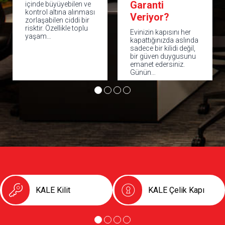
Garanti
Kale 6. Seviye
e
sı
Veriyor?
Çelik Kapı
r
Evinizin kapısını her
Evimizin ya da iş
kapattığınızda aslında
yerimizin güvenliği
sadece bir kilidi değil,
kapıda başlar. Doğru
bir güven duygusunu
çelik kapı; hırsızlığa
emanet edersiniz.
karşı caydırıcılık,
Günün…
sessiz ve…
KALE Kilit
KALE Çelik Kapı