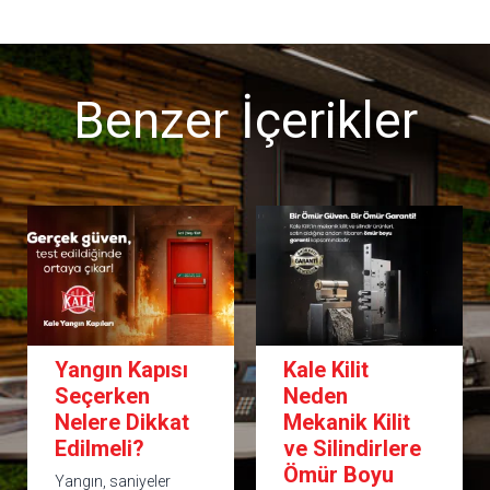
Benzer İçerikler
Kale Kilit
Çelik Kapı
Neden
Seçim Rehberi:
Mekanik Kilit
En Doğru
ve Silindirlere
Kapıyı Nasıl
Ömür Boyu
Seçersiniz?|