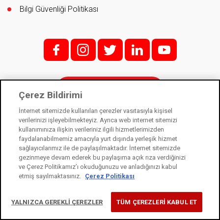
Bilgi Güvenliği Politikası
f;
i;
t
l
y
İletişim
Çerez Bildirimi
İnternet sitemizde kullanılan çerezler vasıtasıyla kişisel
verilerinizi işleyebilmekteyiz. Ayrıca web internet sitemizi
kullanımınıza ilişkin verileriniz ilgili hizmetlerimizden
Kale Kilit bir Kale Endüstri Holding kuruluşudur. © 2021
faydalanabilmemiz amacıyla yurt dışında yerleşik hizmet
sağlayıcılarımız ile de paylaşılmaktadır. İnternet sitemizde
Kişisel Verilerin Korunması Kanunu
gezinmeye devam ederek bu paylaşıma açık rıza verdiğinizi
Bilgi Toplumu Hizmetleri
ve Çerez Politikamız’ı okuduğunuzu ve anladığınızı kabul
etmiş sayılmaktasınız.
Çerez Politikası
Çerez Kullanım Bildirimi
YALNIZCA GEREKLİ ÇEREZLER
TÜM ÇEREZLERİ KABUL ET