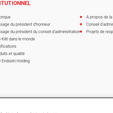
ITUTIONNEL
er
orique
A propos de la
sage du président d'honneur
Conseil d'admin
sage du président du conseil d'administration
Projets de resp
 Kilit dans le monde
ifications
uits et qualité
 Endüstri Holding