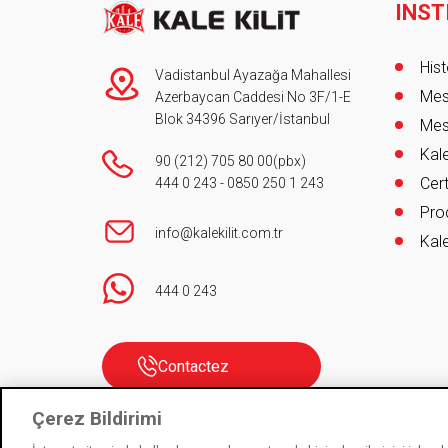
INST
Foot
Hist
Vadistanbul Ayazağa Mahallesi
Mes
Azerbaycan Caddesi No 3F/1-E
Blok 34396 Sarıyer/İstanbul
Mes
Kale
90 (212) 705 80 00
(pbx)
Cert
444 0 243
-
0850 250 1 243
Prod
info@kalekilit.com.tr
Kale
444 0 243
Contactez
Çerez Bildirimi