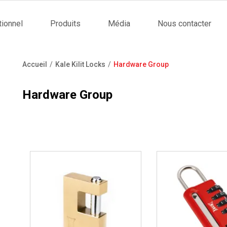
tionnel
Produits
Média
Nous contacter
tion
Accueil
Kale Kilit Locks
Hardware Group
Fil
d'Ariane
Hardware Group
İncele ..
İncele ..