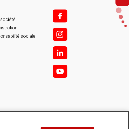
f;
 société
istration
i;
onsabilité sociale
l
y