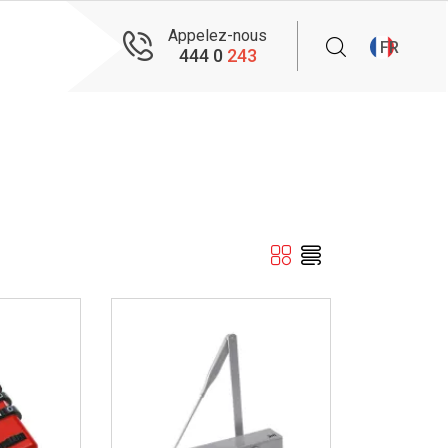
Appelez-nous
FR
444 0
243
İncele ..