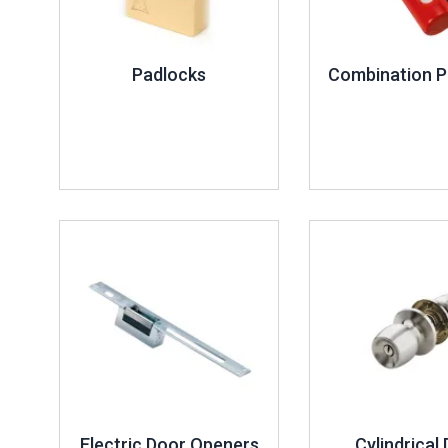
Padlocks
Combination P
İncele ..
İncele ..
Electric Door Openers
Cylindrical