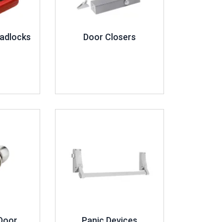
adlocks
Door Closers
İncele ..
 Door
Panic Devices