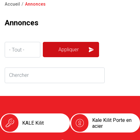
Accueil
Annonces
Foire aux questions
Fil
d'Ariane
Annonces
Kale Kilit Porte en
KALE Kilit
acier