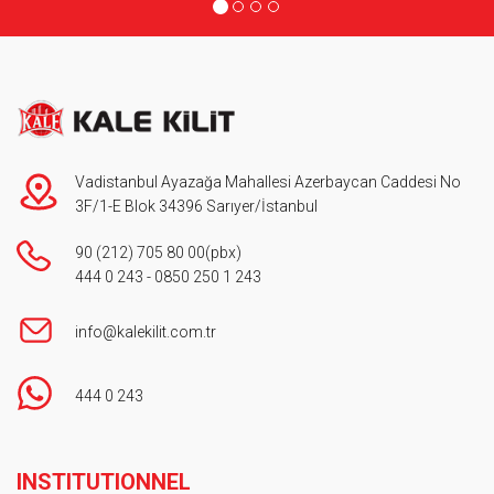
Vadistanbul Ayazağa Mahallesi Azerbaycan Caddesi No
3F/1-E Blok 34396 Sarıyer/İstanbul
90 (212) 705 80 00
(pbx)
444 0 243
-
0850 250 1 243
info@kalekilit.com.tr
444 0 243
Footer
INSTITUTIONNEL