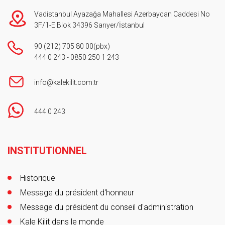
Vadistanbul Ayazağa Mahallesi Azerbaycan Caddesi No
3F/1-E Blok 34396 Sarıyer/İstanbul
90 (212) 705 80 00
(pbx)
444 0 243
-
0850 250 1 243
info@kalekilit.com.tr
444 0 243
Footer
INSTITUTIONNEL
Historique
Message du président d'honneur
Message du président du conseil d'administration
Kale Kilit dans le monde