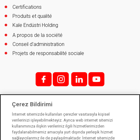
Certifications
Produits et qualité
Kale Endüstri Holding
A propos de la société
Conseil d'administration
Projets de responsabilité sociale
f;
i;
l
y
Çerez Bildirimi
Contactez
İnternet sitemizde kullanılan çerezler vasıtasıyla kişisel
verilerinizi işleyebilmekteyiz. Ayrıca web internet sitemizi
kullanımınıza ilişkin verileriniz ilgili hizmetlerimizden
faydalanabilmemiz amacıyla yurt dışında yerleşik hizmet
Kale Kilit est une filiale de Kale Industry Holding. © 2021
sağlayıcılarımız ile de paylaşılmaktadır. İnternet sitemizde