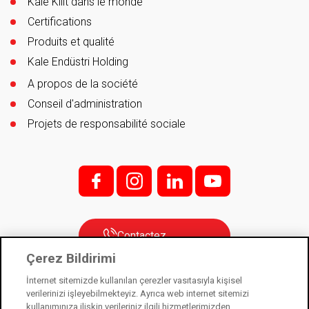
Kale Kilit dans le monde
Certifications
Produits et qualité
Kale Endüstri Holding
A propos de la société
Conseil d'administration
Projets de responsabilité sociale
f;
i;
l
y
Contactez
Çerez Bildirimi
İnternet sitemizde kullanılan çerezler vasıtasıyla kişisel
verilerinizi işleyebilmekteyiz. Ayrıca web internet sitemizi
Kale Kilit est une filiale de Kale Industry Holding. © 2021
kullanımınıza ilişkin verileriniz ilgili hizmetlerimizden