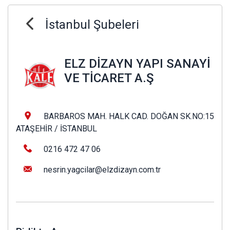
İstanbul Şubeleri
ELZ DİZAYN YAPI SANAYİ
VE TİCARET A.Ş
BARBAROS MAH. HALK CAD. DOĞAN SK.NO:15
ATAŞEHİR / İSTANBUL
0216 472 47 06
nesrin.yagcilar@elzdizayn.com.tr