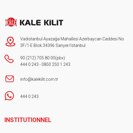
Vadistanbul Ayazağa Mahallesi Azerbaycan Caddesi No
3F/1-E Blok 34396 Sarıyer/İstanbul
90 (212) 705 80 00
(pbx)
444 0 243
-
0850 250 1 243
info@kalekilit.com.tr
444 0 243
Footer
INSTITUTIONNEL