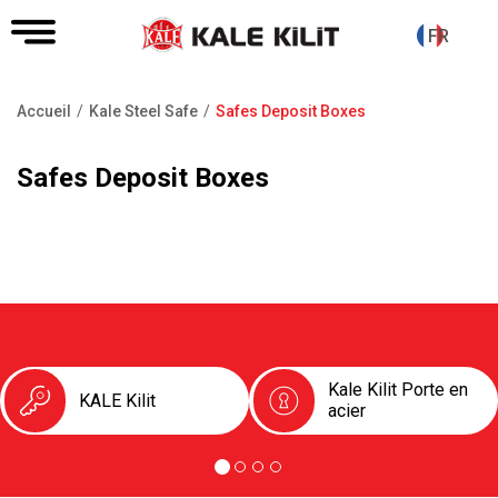
FR
Accueil
Kale Steel Safe
Safes Deposit Boxes
Fil
d'Ariane
Safes Deposit Boxes
Kale Kilit Porte en
KALE Kilit
acier