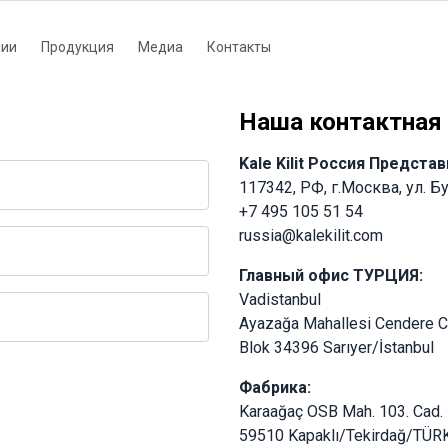
нии
Продукция
Медиа
Контакты
tion
Наша контактная
Kale Kilit Россия Предста
117342, РФ, г.Москва, ул. Б
+7 495 105 51 54
russia@kalekilit.com
Главный офис ТУРЦИЯ:
Vadistanbul
Ayazağa Mahallesi Cendere 
Blok 34396 Sarıyer/İstanbul
Фабрика:
Karaağaç OSB Mah. 103. Cad.
59510 Kapaklı/Tekirdağ/TÜR