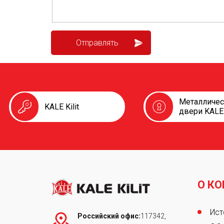
Металличе
KALE Kilit
двери KALE
О К
Foot
Ист
Российский офис:
117342,