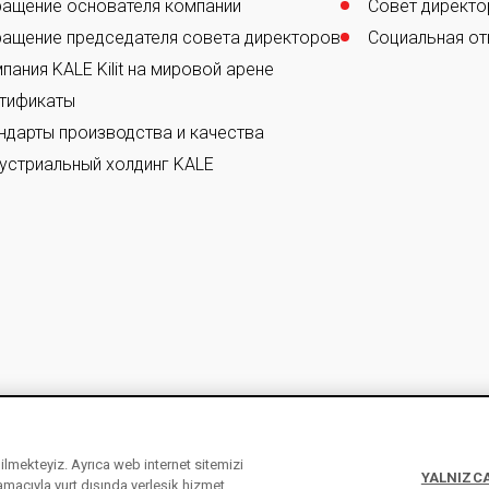
ащение основателя компании
Совет директо
ащение председателя совета директоров
Социальная от
пания KALE Kilit на мировой арене
тификаты
ндарты производства и качества
устриальный холдинг KALE
ebilmekteyiz. Ayrıca web internet sitemizi
YALNIZCA
 amacıyla yurt dışında yerleşik hizmet