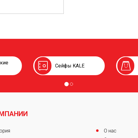
ские
Сейфы KALE
ОМПАНИИ
er
ория
О нас