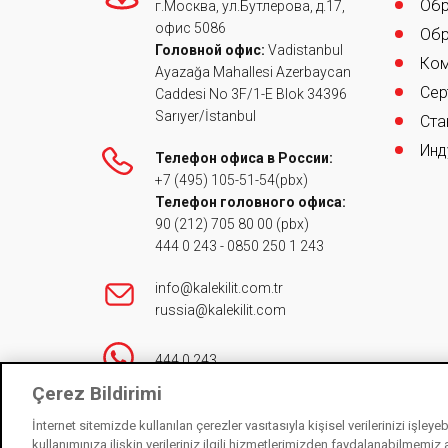
Обр
г.Москва, ул.Бутлерова, д.17,
офис 5086
Обр
Головной офис:
Vadistanbul
Ком
Ayazağa Mahallesi Azerbaycan
Сер
Caddesi No 3F/1-E Blok 34396
Sarıyer/İstanbul
Ста
Инд
Телефон офиса в России:
+7 (495) 105-51-54
(pbx)
Телефон головного офиса:
90 (212) 705 80 00
(pbx)
444 0 243
-
0850 250 1 243
info@kalekilit.com.tr
russia@kalekilit.com
444 0 243
Çerez Bildirimi
İnternet sitemizde kullanılan çerezler vasıtasıyla kişisel verilerinizi işley
Контакты
kullanımınıza ilişkin verileriniz ilgili hizmetlerimizden faydalanabilmemiz