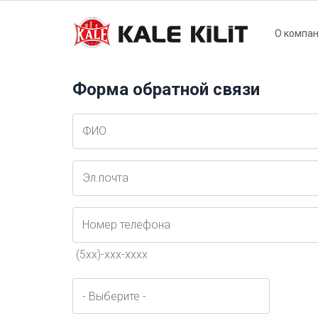
Main
О компа
naviga
Форма обратной связи
Ad
Soyad
E-
Posta
Telefon
(5xx)-xxx-xxxx
город