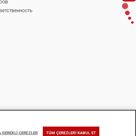
ров
ветственность
 GEREKLİ ÇEREZLER
TÜM ÇEREZLERİ KABUL ET