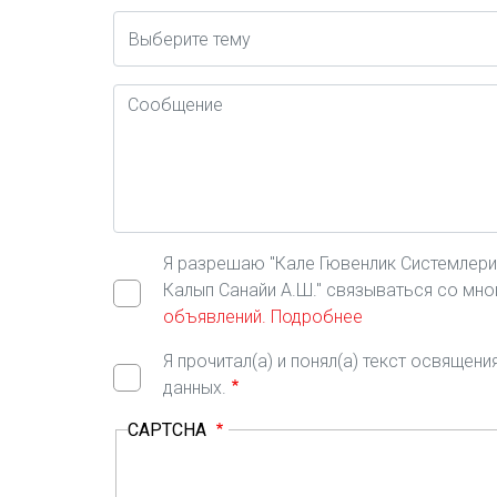
Konu
Mesaj
Я разрешаю "Кале Гювенлик Системлери А
Калып Санайи А.Ш." связываться со мн
объявлений.
Подробнее
Я прочитал(а) и понял(а) текст освящен
данных.
CAPTCHA