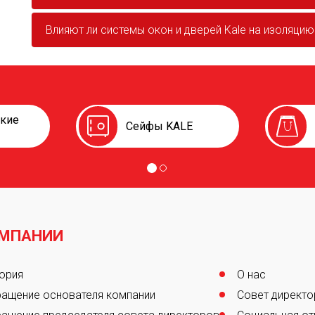
Влияют ли системы окон и дверей Kale на изоляцию
ские
Сейфы KALE
ОМПАНИИ
er
ория
О нас
ащение основателя компании
Совет директо