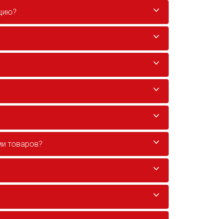
кцию?
ми товаров?