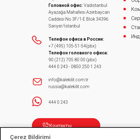
Обр
Головной офис:
Vadistanbul
Ком
Ayazağa Mahallesi Azerbaycan
Сер
Caddesi No 3F/1-E Blok 34396
Sarıyer/İstanbul
Ста
Инд
Телефон офиса в России:
+7 (495) 105-51-54
(pbx)
Телефон головного офиса:
90 (212) 705 80 00
(pbx)
444 0 243
-
0850 250 1 243
info@kalekilit.com.tr
russia@kalekilit.com
444 0 243
Контакты
Çerez Bildirimi