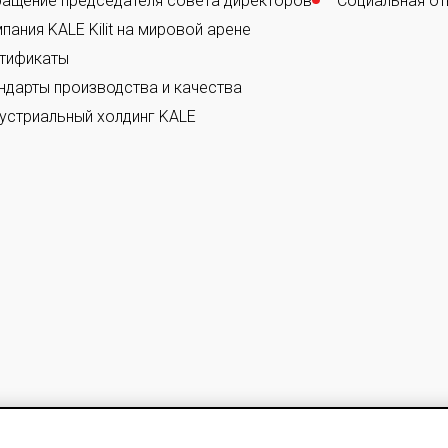
ащение председателя совета директоров
Социальная от
пания KALE Kilit на мировой арене
тификаты
ндарты производства и качества
устриальный холдинг KALE