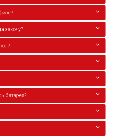
офисе?
да захочу?
/пол?
сь батарея?