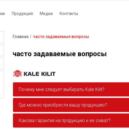
нии
Продукция
Медиа
Контакты
tion
Главная
часто задаваемые вопросы
Строка
навигации
часто задаваемые вопросы
Почему мне следует выбирать Kale Kilit?
Где можно приобрести вашу продукцию?
Какова гарантия на продукцию и ее охват?