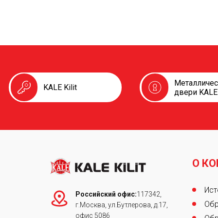
Металличе
KALE Kilit
двери KALE
О К
Foot
Ист
Российский офис:
117342,
Обр
г.Москва, ул.Бутлерова, д.17,
офис 5086