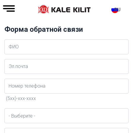
RU
Форма обратной связи
Ad
Soyad
E-
Posta
Telefon
(5xx)-xxx-xxxx
город
Konu