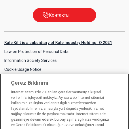
Контакты
Kale Kilit is a subsidiary of Kale Industry Holding. © 2021
Law on Protection of Personal Data
Information Society Services
Cookie Usage Notice
Çerez Bildirimi
İnternet sitemizde kullanılan çerezler vasıtasıyla kişisel
verilerinizi işleyebilmekteyiz. Ayrıca web internet sitemizi
kullanımınıza ilişkin verileriniz ilgili hizmetlerimizden
faydalanabilmemiz amacıyla yurt dışında yerleşik hizmet
sağlayıcılarımız ile de paylaşılmaktadır. İnternet sitemizde
gezinmeye devam ederek bu paylaşıma açık rıza verdiğinizi
ve Çerez Politikamız’ı okuduğunuzu ve anladığınızı kabul