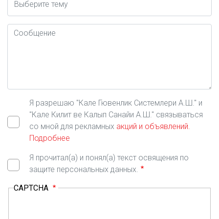
Mesaj
Я разрешаю "Кале Гювенлик Системлери А.Ш." и
"Кале Килит ве Калып Санайи А.Ш." связываться
со мной для рекламных
акций и объявлений.
Подробнее
Я прочитал(а) и понял(а) текст освящения по
защите персональных данных.
CAPTCHA