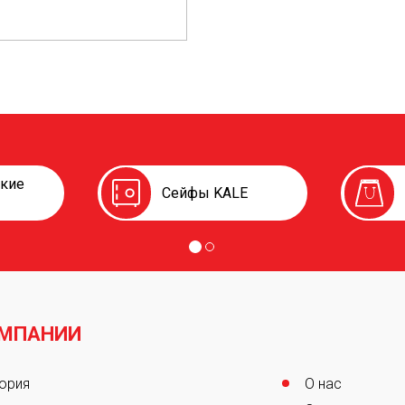
ские
Сейфы KALE
ОМПАНИИ
er
ория
О нас