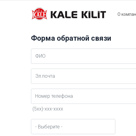
Main
О компа
naviga
Форма обратной связи
Ad
Soyad
E-
Posta
Telefon
(5xx)-xxx-xxxx
город