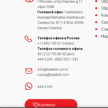
Обр
г.Москва, ул.Бутлерова, д.17,
офис 5086
Обр
Головной офис:
Vadistanbul
Ком
Ayazağa Mahallesi Azerbaycan
Сер
Caddesi No 3F/1-E Blok 34396
Sarıyer/İstanbul
Ста
Инд
Телефон офиса в России:
+7 (495) 105-51-54
(pbx)
Телефон головного офиса:
90 (212) 705 80 00
(pbx)
444 0 243
-
0850 250 1 243
info@kalekilit.com.tr
russia@kalekilit.com
444 0 243
Контакты