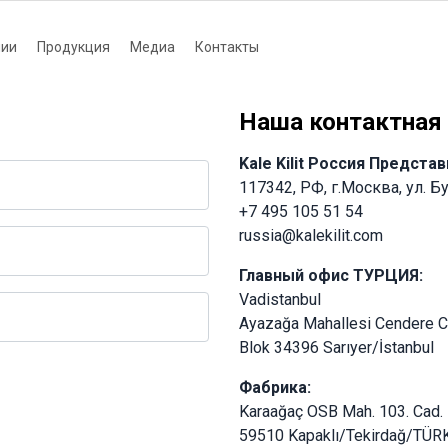
нии
Продукция
Медиа
Контакты
tion
Наша контактная
Kale Kilit Россия Предста
117342, РФ, г.Москва, ул. Б
+7 495 105 51 54
russia@kalekilit.com
Главный офис ТУРЦИЯ:
Vadistanbul
Ayazağa Mahallesi Cendere 
Blok 34396 Sarıyer/İstanbul
Фабрика:
Karaağaç OSB Mah. 103. Cad.
59510 Kapaklı/Tekirdağ/TÜR