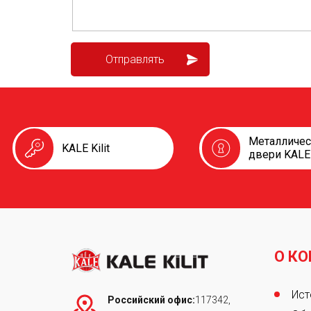
Металличе
KALE Kilit
двери KALE
О К
Foot
Ист
Российский офис:
117342,