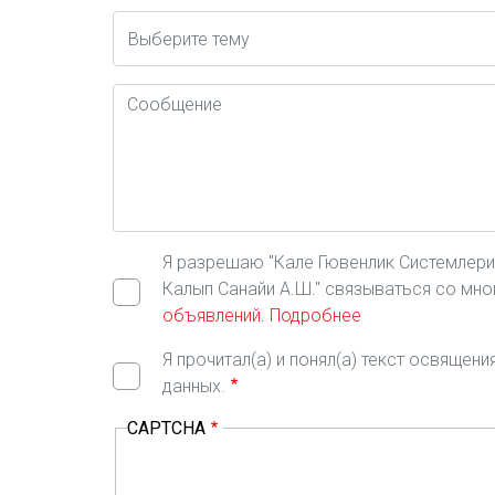
Konu
Mesaj
Я разрешаю "Кале Гювенлик Системлери А
Калып Санайи А.Ш." связываться со мн
объявлений.
Подробнее
Я прочитал(а) и понял(а) текст освящен
данных.
CAPTCHA