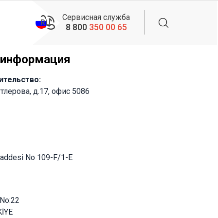
Сервисная служба
RU
8 800
350 00 65
 информация
вительство:
утлерова, д.17, офис 5086
Caddesi No 109-F/1-E
 No:22
KİYE