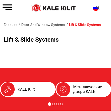
RU
Главная
Door And Window Systems
Lift & Slide Systems
Строка
навигации
Lift & Slide Systems
Металлические
KALE Kilit
двери KALE