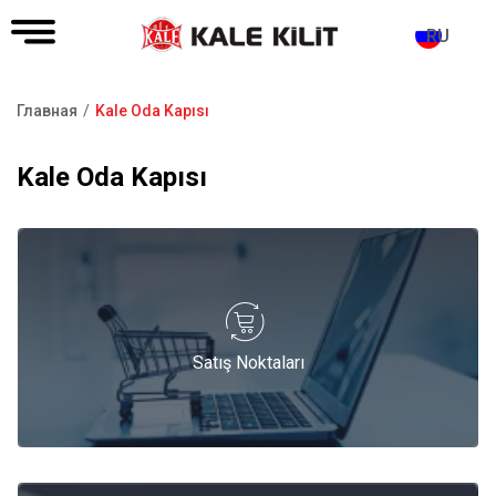
RU
Главная
Kale Oda Kapısı
Строка
навигации
Kale Oda Kapısı
Satış Noktaları
Satış Noktaları
Katalog