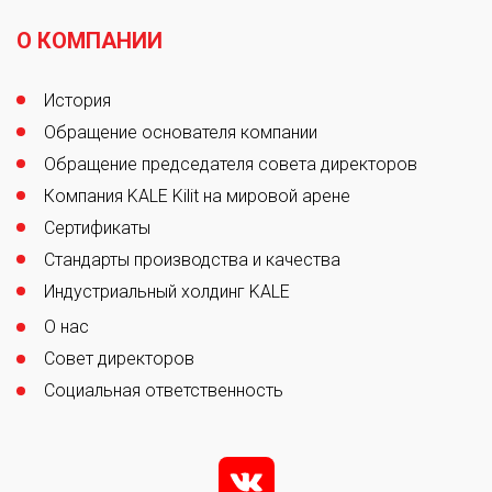
Footer
О КОМПАНИИ
История
Обращение основателя компании
Обращение председателя совета директоров
Компания KALE Kilit на мировой арене
Сертификаты
Стандарты производства и качества
Индустриальный холдинг KALE
О нас
Совет директоров
Социальная ответственность
v