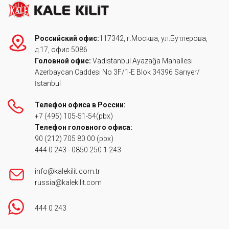
Российский офис:
117342, г.Москва, ул.Бутлерова,
д.17, офис 5086
Головной офис:
Vadistanbul Ayazağa Mahallesi
Azerbaycan Caddesi No 3F/1-E Blok 34396 Sarıyer/
İstanbul
Телефон офиса в России:
+7 (495) 105-51-54
(pbx)
Телефон головного офиса:
90 (212) 705 80 00
(pbx)
444 0 243
-
0850 250 1 243
info@kalekilit.com.tr
russia@kalekilit.com
444 0 243