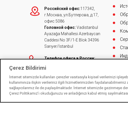
Ист
Российский офис:
117342,
Обр
г.Москва, ул.Бутлерова, д.17,
офис 5086
Обр
Головной офис:
Vadistanbul
Ком
Ayazağa Mahallesi Azerbaycan
Сер
Caddesi No 3F/1-E Blok 34396
Sarıyer/İstanbul
Ста
Инд
Телефон офиса в России:
+7 (495) 105-51-54
(pbx)
Çerez Bildirimi
Телефон головного офиса:
İnternet sitemizde kullanılan çerezler vasıtasıyla kişisel verilerinizi işley
90 (212) 705 80 00
(pbx)
kullanımınıza ilişkin verileriniz ilgili hizmetlerimizden faydalanabilmemiz
444 0 243
-
0850 250 1 243
sağlayıcılarımız ile de paylaşılmaktadır. İnternet sitemizde gezinmeye de
Çerez Politikamız’ı okuduğunuzu ve anladığınızı kabul etmiş sayılmaktas
info@kalekilit.com.tr
russia@kalekilit.com
444 0 243