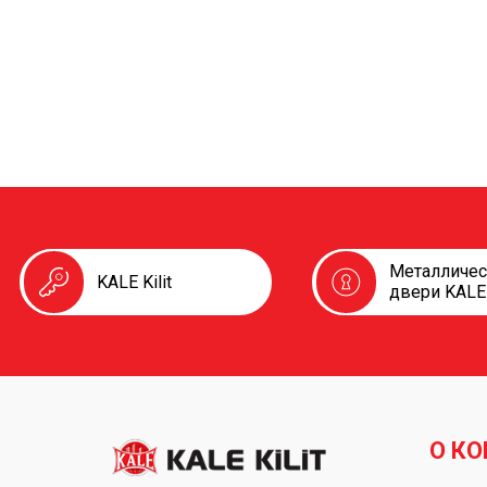
Металличе
KALE Kilit
двери KALE
О К
Foot