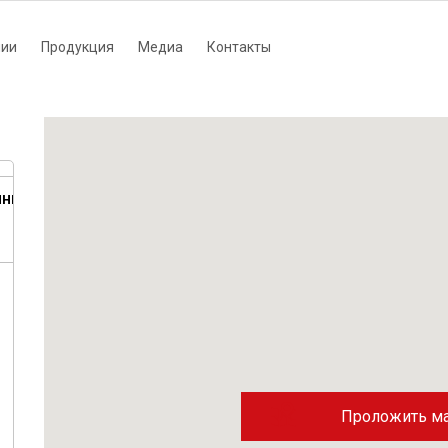
нии
Продукция
Медиа
Контакты
tion
нный
Проложить м