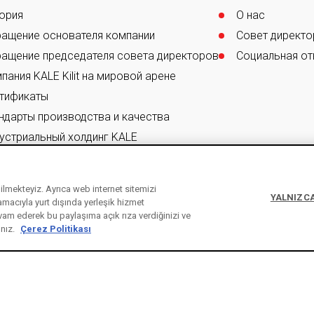
ория
О нас
ащение основателя компании
Совет директо
ащение председателя совета директоров
Социальная от
пания KALE Kilit на мировой арене
тификаты
ндарты производства и качества
устриальный холдинг KALE
ebilmekteyiz. Ayrıca web internet sitemizi
YALNIZCA
 amacıyla yurt dışında yerleşik hizmet
vam ederek bu paylaşıma açık rıza verdiğinizi ve
ınız.
Çerez Politikası