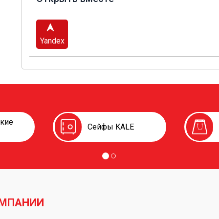
Yandex
ские
Сейфы KALE
ОМПАНИИ
er