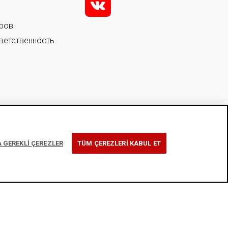
v
ров
ветственность
 GEREKLİ ÇEREZLER
TÜM ÇEREZLERİ KABUL ET