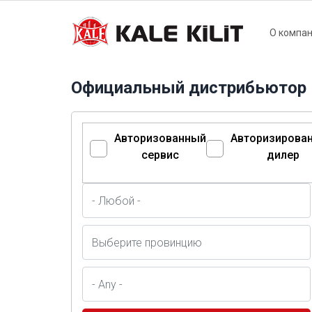
Main
О компа
naviga
Официальный дистрибьютор
Авторизованный
Авторизирова
сервис
дилер