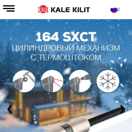
RU
‹
›