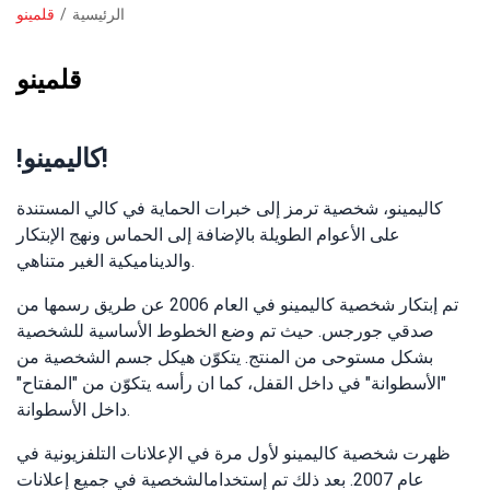
الرئيسية
قلمينو
مسار
التنقل
قلمينو
!كاليمينو!
كاليمينو، شخصية ترمز إلى خبرات الحماية في كالي المستندة
على الأعوام الطويلة بالإضافة إلى الحماس ونهج الإبتكار
والديناميكية الغير متناهي.
تم إبتكار شخصية كاليمينو في العام 2006 عن طريق رسمها من
صدقي جورجس. حيث تم وضع الخطوط الأساسية للشخصية
بشكل مستوحى من المنتج. يتكوّن هيكل جسم الشخصية من
"الأسطوانة" في داخل القفل، كما ان رأسه يتكوّن من "المفتاح"
داخل الأسطوانة.
ظهرت شخصية كاليمينو لأول مرة في الإعلانات التلفزيونية في
عام 2007. بعد ذلك تم إستخدامالشخصية في جميع إعلانات