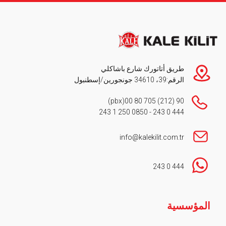
طريق أتاتورك شارع باشاكلي
الرقم:39، 34610 جونجورين/إسطنبول
(pbx)
90 (212) 705 80 00
0850 250 1 243
-
444 0 243
info@kalekilit.com.tr
444 0 243
Footer
المؤسسية