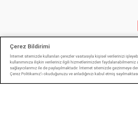
Çerez Bildirimi
İnternet sitemizde kullanılan çerezler vasıtasıyla kişisel verilerinizi işley
kullanımınıza ilişkin verileriniz ilgili hizmetlerimizden faydalanabilmemiz
sağlayıcılarımız ile de paylaşılmaktadır. İnternet sitemizde gezinmeye de
Çerez Politikamız’ı okuduğunuzu ve anladığınızı kabul etmiş sayılmaktas