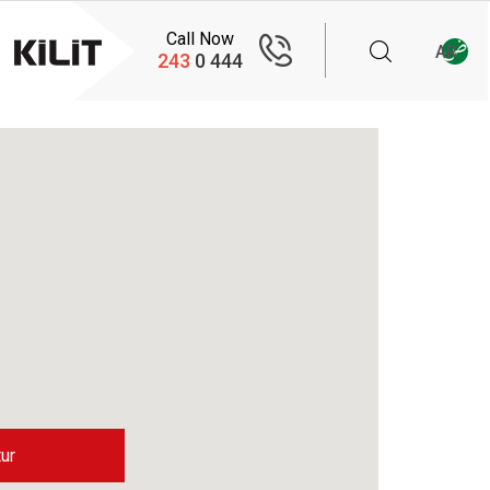
Call Now
AR
243
444 0
ur