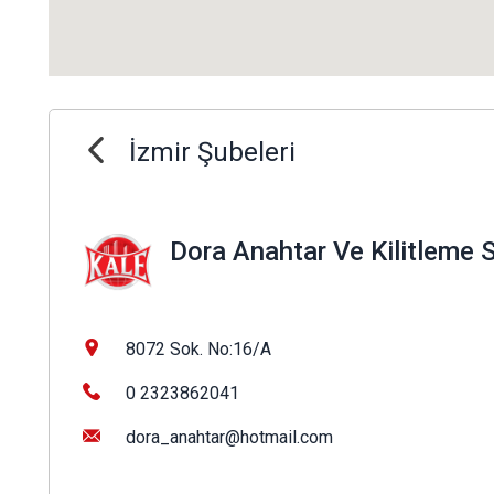
İzmir Şubeleri
Dora Anahtar Ve Kilitleme S
8072 Sok. No:16/A
0 2323862041
dora_anahtar@hotmail.com