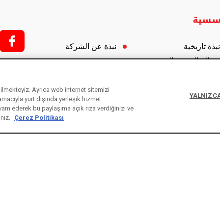
سسية
F
f;
نبذة تاريخية
نبذة عن الشركة
رسالة الرئيس الفخري
مجموعة مخرجين
i;
رسالة رئيس مجلس الإدارة
المسؤولية الإجتماعية
كالي للأقفال حول العالم
ebilmekteyiz. Ayrıca web internet sitemizi
YALNIZCA
 amacıyla yurt dışında yerleşik hizmet
الشهادات
l
vam ederek bu paylaşıma açık rıza verdiğinizi ve
الإنتاج والجودة
ınız.
Çerez Politikası
Kale Endüstri Holding
y