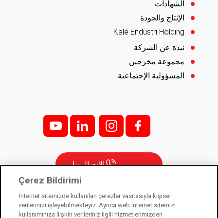
الشهادات
الإنتاج والجودة
Kale Endüstri Holding
نبذة عن الشركة
مجموعة مخرجين
المسؤولية الإجتماعية
y
l
i;
f;
الاتصال بنا
Çerez Bildirimi
İnternet sitemizde kullanılan çerezler vasıtasıyla kişisel
verilerinizi işleyebilmekteyiz. Ayrıca web internet sitemizi
كاله كيليت شركة تابعة لشركة كاليه إندستري القابضة. 2021 ©
kullanımınıza ilişkin verileriniz ilgili hizmetlerimizden