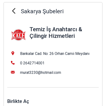
Sakarya Şubeleri
Temiz İş Anahtarcı &
Çilingir Hizmetleri
Bankalar Cad. No: 26 Orhan Camii Meydanı
0 2642714001
murat3230@hotmail.com
Birlikte Aç