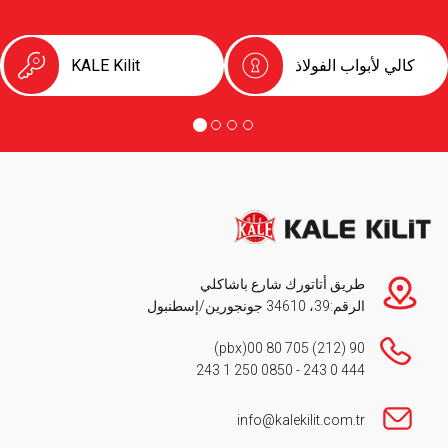
كالي لأبواب الفولاذ
KALE Kilit
طريق أتاتورك شارع باشاكلي
الرقم:39، 34610 جونجورين/إسطنبول
(pbx)
90 (212) 705 80 00
0850 250 1 243
-
444 0 243
info@kalekilit.com.tr