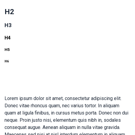
H2
H3
H4
H5
H6
Lorem ipsum dolor sit amet, consectetur adipiscing elit.
Donec vitae rhoncus quam, nec varius tortor. In aliquam
quam at ligula finibus, in cursus metus porta. Donec non dui
neque. Proin justo nisi, elementum quis nibh in, sodales
consequat augue. Aenean aliquam in nulla vitae gravida.
Maecenas sed nisi at nisl interdum elementum in aliquam