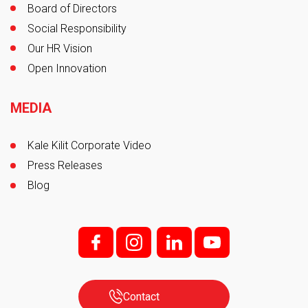
Board of Directors
Social Responsibility
Our HR Vision
Open Innovation
MEDIA
Kale Kilit Corporate Video
Press Releases
Blog
f;
i;
l
y
Contact