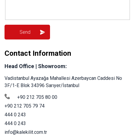
Contact Information
Head Office | Showroom:
Vadistanbul Ayazağa Mahallesi Azerbaycan Caddesi No
3F/1-E Blok 34396 Sarıyer/İstanbul
+90 212 705 80 00
+90 212 705 79 74
444 0 243
444 0 243
info@kalekilit.com.tr