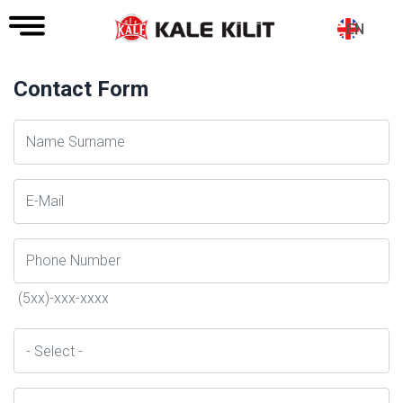
EN
Contact Form
Ad
Soyad
E-
Posta
Telefon
(5xx)-xxx-xxxx
İl
Konu