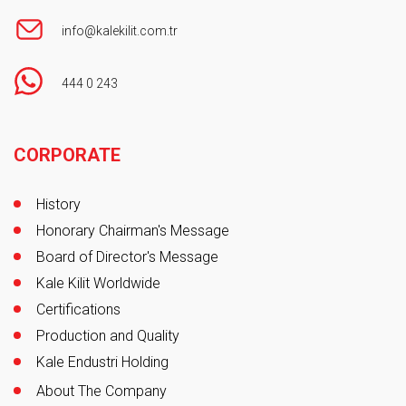
info@kalekilit.com.tr
444 0 243
Footer
CORPORATE
History
Honorary Chairman's Message
Board of Director's Message
Kale Kilit Worldwide
Certifications
Production and Quality
Kale Endustri Holding
About The Company