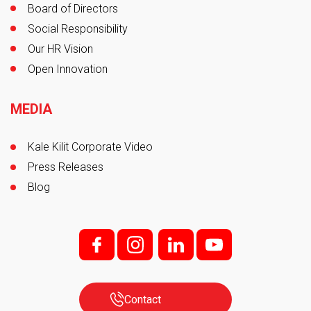
Board of Directors
Social Responsibility
Our HR Vision
Open Innovation
MEDIA
Kale Kilit Corporate Video
Press Releases
Blog
f;
i;
l
y
Contact