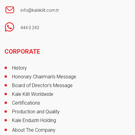
info@kalekilit.com.tr
444 0 243
Footer
CORPORATE
History
Honorary Chairman's Message
Board of Director's Message
Kale Kilit Worldwide
Certifications
Production and Quality
Kale Endustri Holding
About The Company