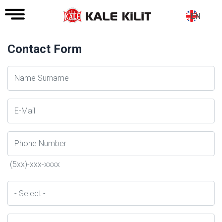
EN
Contact Form
Ad
Soyad
E-
Posta
Telefon
(5xx)-xxx-xxxx
İl
Konu