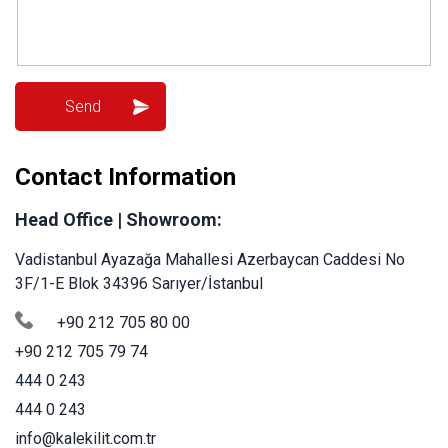
Contact Information
Head Office | Showroom:
Vadistanbul Ayazağa Mahallesi Azerbaycan Caddesi No
3F/1-E Blok 34396 Sarıyer/İstanbul
+90 212 705 80 00
+90 212 705 79 74
444 0 243
444 0 243
info@kalekilit.com.tr