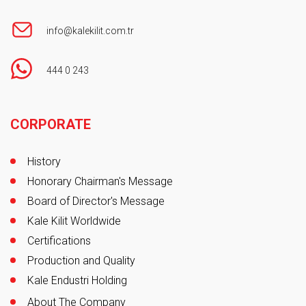
info@kalekilit.com.tr
444 0 243
Footer
CORPORATE
History
Honorary Chairman's Message
Board of Director's Message
Kale Kilit Worldwide
Certifications
Production and Quality
Kale Endustri Holding
About The Company