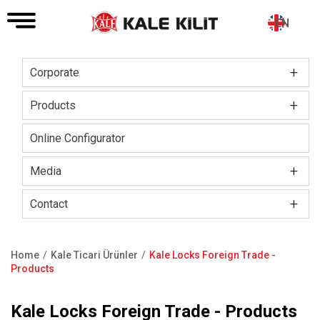
EN
+
Corporate
Main
navigation
+
Board of Directors
Products
About The Company
Kale Locks
Online Configurator
Certifications
Kale Smart Lock
+
Media
Social Responsibility
Electronic Lock Group
+
Kale Kilit Corporate Video
Contact
Our HR Vision
Kale Steel Door
Press Releases
Showroom
Home
Kale Ticari Ürünler
Kale Locks Foreign Trade -
Kale Steel Safe
Blog
Contact Us
Breadcrumb
Products
Kale Door & Window Systems
F.A.Q
Kale Locks Foreign Trade - Products