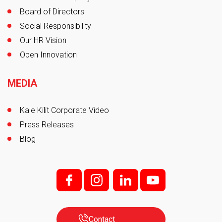
Board of Directors
Social Responsibility
Our HR Vision
Open Innovation
MEDIA
Kale Kilit Corporate Video
Press Releases
Blog
f;
i;
l
y
Contact