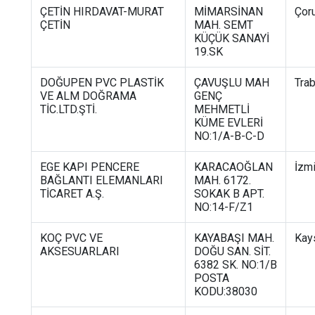
ÇETİN HIRDAVAT-MURAT
MİMARSİNAN
Çor
ÇETİN
MAH. SEMT
KÜÇÜK SANAYİ
19.SK
DOĞUPEN PVC PLASTİK
ÇAVUŞLU MAH
Tra
VE ALM DOĞRAMA
GENÇ
TİC.LTD.ŞTİ.
MEHMETLİ
KÜME EVLERİ
NO:1/A-B-C-D
EGE KAPI PENCERE
KARACAOĞLAN
İzmi
BAĞLANTI ELEMANLARI
MAH. 6172.
TİCARET A.Ş.
SOKAK B APT.
NO:14-F/Z1
KOÇ PVC VE
KAYABAŞI MAH.
Kay
AKSESUARLARI
DOĞU SAN. SİT.
6382 SK. NO:1/B
POSTA
KODU:38030