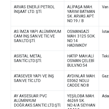
ARVAS ENERJİ PETROL
ALİPAŞA MAH.
Van
İNŞAAT LTD. ŞTİ.
YARIM BATMAN
SK. ARVAS APT.
NO:19 / B
AS İMZA YAPI ALÜMİNYUM
OSMANGAZİ
İsta
CAM İNŞ.SAN.VE TİC.VE
MAH. 3125 SOK.
SAN.LTD.ŞTİ.
NO:14
HADIMKÖY
ASİSTAL METAL
HATİP MAH.ALİ
Tek
SAN.TİC.LTD.ŞTİ.
OSMAN ÇELEBİ
BULV.NO:54
ATASEVER YAPI VE İNŞ
AYDINLAR MAH.
Gaz
SAN.VE TİC.LTD
03062 NOLU
CADDE NO:8
AY AKSESUAR PVC
YEŞİLOBA MAH.
Ada
ALÜMİNYUM
46269 SK.
DOĞR.AKS.SAN.TİC.LTD.ŞTİ.
NO:4/A SEYHAN