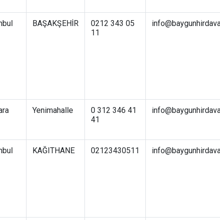
nbul
BAŞAKŞEHİR
0212 343 05
info@baygunhirdav
11
ara
Yenimahalle
0 312 346 41
info@baygunhirdav
41
nbul
KAĞITHANE
02123430511
info@baygunhirdav