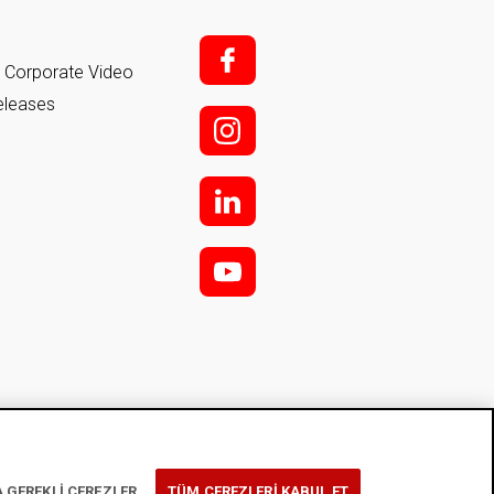
f;
it Corporate Video
eleases
i;
l
y
 GEREKLİ ÇEREZLER
TÜM ÇEREZLERİ KABUL ET