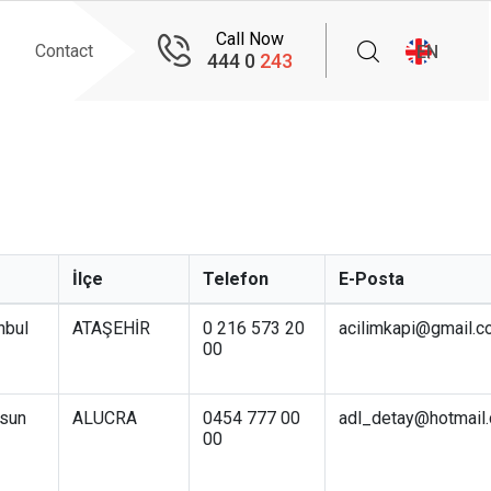
Call Now
Contact
EN
444 0
243
İlçe
Telefon
E-Posta
nbul
ATAŞEHİR
0 216 573 20
acilimkapi@gmail.
00
esun
ALUCRA
0454 777 00
adl_detay@hotmail
00