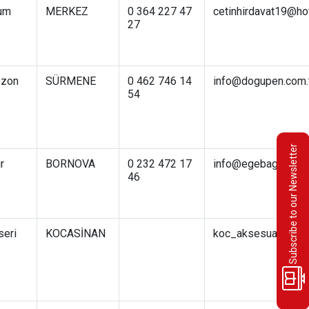
um
MERKEZ
0 364 227 47
cetinhirdavat19@ho
27
bzon
SÜRMENE
0 462 746 14
info@dogupen.com.
54
Subscribe to our Newsletter
r
BORNOVA
0 232 472 17
info@egebaglanti.c
46
seri
KOCASİNAN
koc_aksesuar38@h