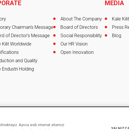
PORATE
MEDIA
er
ory
About The Company
Kale Kil
orary Chairman's Message
Board of Directors
Press R
rd of Director's Message
Social Responsibility
Blog
 Kilit Worldwide
Our HR Vision
ifications
Open Innovation
duction and Quality
 Endustri Holding
ebilmekteyiz. Ayrıca web internet sitemizi
YALNIZCA