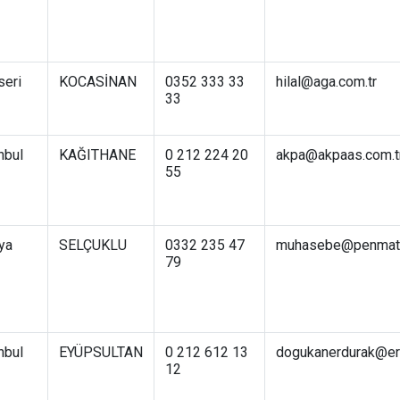
seri
KOCASİNAN
0352 333 33
hilal@aga.com.tr
33
nbul
KAĞITHANE
0 212 224 20
akpa@akpaas.com.t
55
ya
SELÇUKLU
0332 235 47
muhasebe@penmat
79
nbul
EYÜPSULTAN
0 212 612 13
dogukanerdurak@er
12