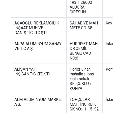
193 1 28000
ALUCRA
GİRESUN
AĞAOĞLU REKLAMCILIK
SAHABİYE MAH.
Kay
İNŞAAT MÜH.VE
METE CD. 38
DANIŞ.TİC.LTD.ŞTİ.
AKPA ALÜMİNYUM SANAYİ
HÜRRİYET MAH.
İsta
VE TİC A.Ş.
DR.CEMİL
BENGÜ CAD.
NO:6
ALİŞAN YAPI
Horozlu han
Kon
İNŞ.SAN.TİC.LTD.ŞTİ.
mahallesi baş
kışla sokak
SELÇUKLU /
KONYA
ALM ALÜMİNYUM MARKET
TOPÇULAR
İsta
A.Ş.
MAH. İNCİRLİK
SK.NO:11-15 K:2