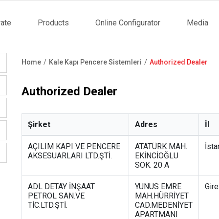
ate
Products
Online Configurator
Media
tion
Home
Kale Kapı Pencere Sistemleri
Authorized Dealer
Breadcrumb
Authorized Dealer
Şirket
Adres
İl
AÇILIM KAPI VE PENCERE
ATATÜRK MAH.
İsta
AKSESUARLARI LTD.ŞTİ.
EKİNCİOĞLU
SOK. 20 A
ADL DETAY İNŞAAT
YUNUS EMRE
Gir
PETROL SAN.VE
MAH.HÜRRİYET
TİC.LTD.ŞTİ.
CAD.MEDENİYET
APARTMANI