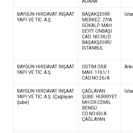
ADANA
BAYGÜN HIRDAVAT İNŞAAT
BAŞAKŞEHİR
İsta
YAPI VE TİC. A.Ş.
MERKEZ: ZİYA
GÖKALP MAH.
SEYİT ONBAŞI
CAD. NO:36/D
BAŞAKŞEHİR/
İSTANBUL
BAYGÜN HIRDAVAT İNŞAAT
OSTİM OSB
Ank
YAPI VE TİC. A.Ş.
MAH. 1161/1
CAD.NO:26/A
BAYGÜN HIRDAVAT İNŞAAT
ÇAĞLAYAN
İsta
YAPI VE TİC. A.Ş. (Çağlayan
ŞUBE: HÜRRİYET
Şube)
MH.DR.CEMİL
BENGÜ
CD.NO:60/A
ÇAĞLAYAN