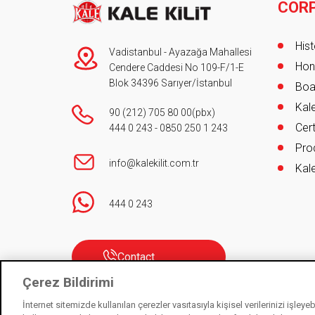
COR
Foot
Hist
Vadistanbul - Ayazağa Mahallesi
Hon
Cendere Caddesi No 109-F/1-E
Blok 34396 Sarıyer/İstanbul
Boa
Kale
90 (212) 705 80 00
(pbx)
Cert
444 0 243
-
0850 250 1 243
Pro
info@kalekilit.com.tr
Kale
444 0 243
Contact
Çerez Bildirimi
İnternet sitemizde kullanılan çerezler vasıtasıyla kişisel verilerinizi işley