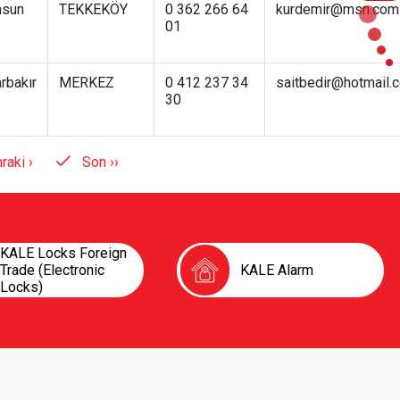
sun
TEKKEKÖY
0 362 266 64
kurdemir@msn.com
01
rbakır
MERKEZ
0 412 237 34
saitbedir@hotmail.
30
Last
raki ›
Son ››
ge
page
KALE Locks Foreign
Trade (Electronic
KALE Alarm
Locks)