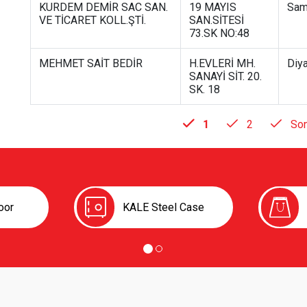
KURDEM DEMİR SAC SAN.
19 MAYIS
Sam
VE TİCARET KOLL.ŞTİ.
SAN.SİTESİ
73.SK NO:48
MEHMET SAİT BEDİR
H.EVLERİ MH.
Diya
SANAYİ SİT. 20.
SK. 18
Current
Page
Next
1
2
Son
page
pa
Pagination
oor
KALE Steel Case