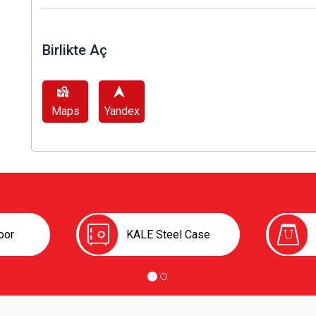
Birlikte Aç
Maps
Yandex
oor
KALE Steel Case