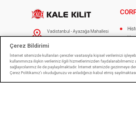
COR
Foot
Hist
Vadistanbul - Ayazağa Mahallesi
Hon
Cendere Caddesi No 109-F/1-E
Çerez Bildirimi
Blok 34396 Sarıyer/İstanbul
Boa
Kale
İnternet sitemizde kullanılan çerezler vasıtasıyla kişisel verilerinizi işley
90 (212) 705 80 00
(pbx)
kullanımınıza ilişkin verileriniz ilgili hizmetlerimizden faydalanabilmemiz
Cert
444 0 243
-
0850 250 1 243
sağlayıcılarımız ile de paylaşılmaktadır. İnternet sitemizde gezinmeye de
Pro
Çerez Politikamız’ı okuduğunuzu ve anladığınızı kabul etmiş sayılmaktas
info@kalekilit.com.tr
Kale
444 0 243
Contact