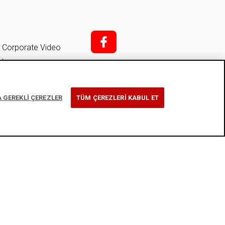
f;
it Corporate Video
eleases
i;
 GEREKLİ ÇEREZLER
TÜM ÇEREZLERİ KABUL ET
l
y