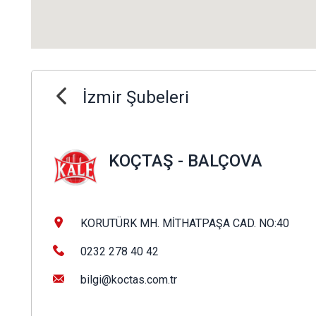
İzmir Şubeleri
KOÇTAŞ - BALÇOVA
KORUTÜRK MH. MİTHATPAŞA CAD. NO:40
0232 278 40 42
bilgi@koctas.com.tr