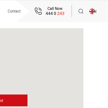
Call Now
Contact
EN
444 0
243
ur