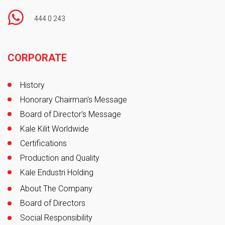
444 0 243
Footer
CORPORATE
History
Honorary Chairman's Message
Board of Director's Message
Kale Kilit Worldwide
Certifications
Production and Quality
Kale Endustri Holding
About The Company
Board of Directors
Social Responsibility