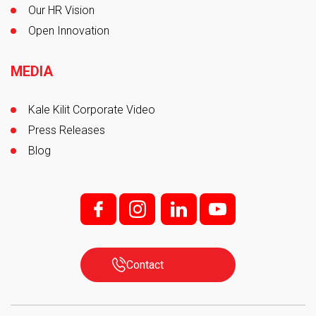
Our HR Vision
Open Innovation
MEDIA
Kale Kilit Corporate Video
Press Releases
Blog
f;
i;
l
y
Contact