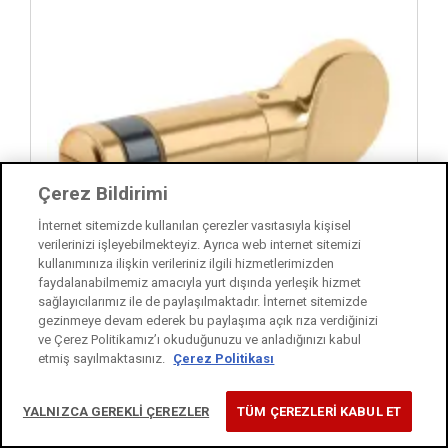
Çerez Bildirimi
İnternet sitemizde kullanılan çerezler vasıtasıyla kişisel
verilerinizi işleyebilmekteyiz. Ayrıca web internet sitemizi
kullanımınıza ilişkin verileriniz ilgili hizmetlerimizden
faydalanabilmemiz amacıyla yurt dışında yerleşik hizmet
sağlayıcılarımız ile de paylaşılmaktadır. İnternet sitemizde
gezinmeye devam ederek bu paylaşıma açık rıza verdiğinizi
ve Çerez Politikamız’ı okuduğunuzu ve anladığınızı kabul
etmiş sayılmaktasınız.
Çerez Politikası
164 RM
Kale Half Type Cylinder With Thumb Turn
YALNIZCA GEREKLİ ÇEREZLER
TÜM ÇEREZLERİ KABUL ET