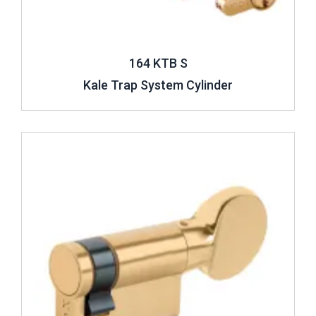
164 KTB S
Kale Trap System Cylinder
Review ..