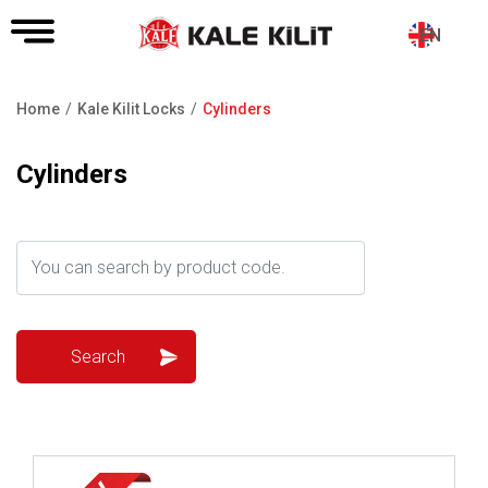
EN
Home
Kale Kilit Locks
Cylinders
Breadcrumb
Cylinders
Review ..