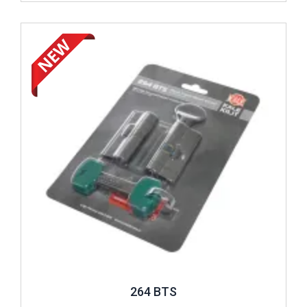
Review ..
264 BTS