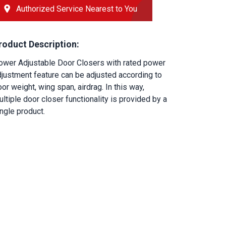
Authorized Service Nearest to You
roduct Description:
ower Adjustable Door Closers with rated power 
justment feature can be adjusted according to 
or weight, wing span, airdrag. In this way, 
ltiple door closer functionality is provided by a 
ngle product.