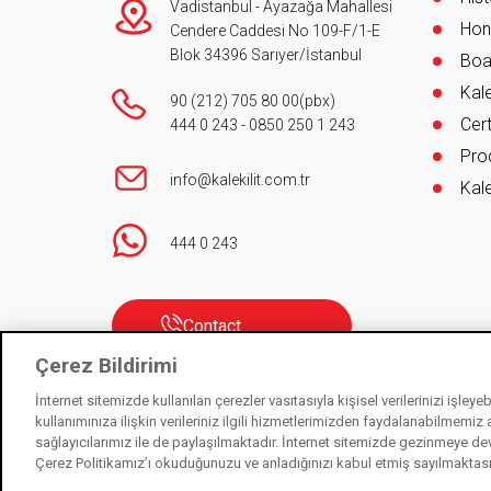
Vadistanbul - Ayazağa Mahallesi
Hon
Cendere Caddesi No 109-F/1-E
Blok 34396 Sarıyer/İstanbul
Boa
Kale
90 (212) 705 80 00
(pbx)
Cert
444 0 243
-
0850 250 1 243
Pro
info@kalekilit.com.tr
Kale
444 0 243
Contact
Çerez Bildirimi
İnternet sitemizde kullanılan çerezler vasıtasıyla kişisel verilerinizi işley
kullanımınıza ilişkin verileriniz ilgili hizmetlerimizden faydalanabilmemiz
sağlayıcılarımız ile de paylaşılmaktadır. İnternet sitemizde gezinmeye de
Kale Kilit is a subsidiary of Kale Industry Holding. © 202
Çerez Politikamız’ı okuduğunuzu ve anladığınızı kabul etmiş sayılmaktas