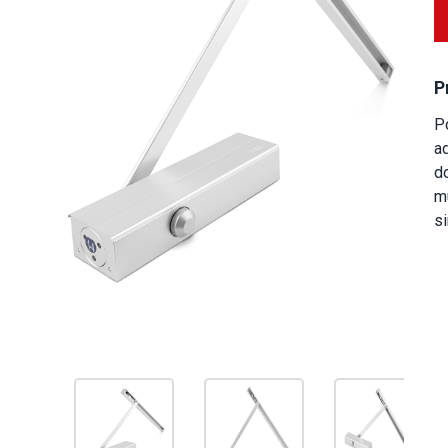
P
P
ad
do
mu
si