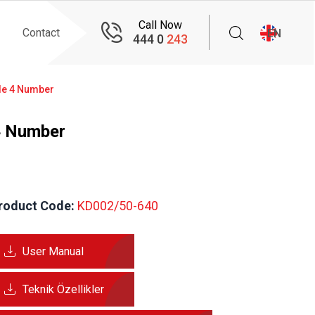
Call Now
Contact
EN
444 0
243
le 4 Number
4 Number
roduct Code:
 KD002/50-640
User Manual
Teknik Özellikler