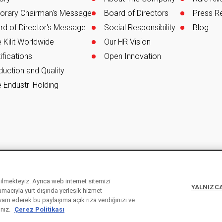
orary Chairman's Message
Board of Directors
Press R
rd of Director's Message
Social Responsibility
Blog
 Kilit Worldwide
Our HR Vision
ifications
Open Innovation
duction and Quality
 Endustri Holding
ebilmekteyiz. Ayrıca web internet sitemizi
YALNIZCA
 amacıyla yurt dışında yerleşik hizmet
vam ederek bu paylaşıma açık rıza verdiğinizi ve
1
Law on Protection of Personal Data
Inf
ınız.
Çerez Politikası