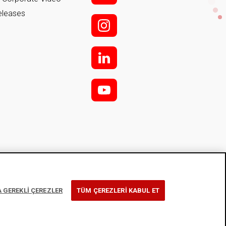
eleases
i;
l
y
 GEREKLİ ÇEREZLER
TÜM ÇEREZLERİ KABUL ET
ormation Society Services
Cookie Usage Notice