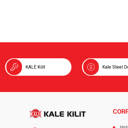
KALE Kilit
Kale Steel D
COR
Foot
Hist